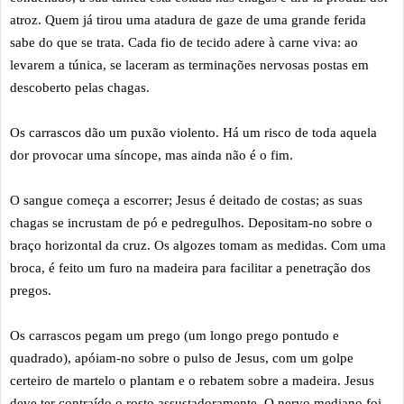
atroz. Quem já tirou uma atadura de gaze de uma grande ferida
sabe do que se trata. Cada fio de tecido adere à carne viva: ao
levarem a túnica, se laceram as terminações nervosas postas em
descoberto pelas chagas.
Os carrascos dão um puxão violento. Há um risco de toda aquela
dor provocar uma síncope, mas ainda não é o fim.
O sangue começa a escorrer; Jesus é deitado de costas; as suas
chagas se incrustam de pó e pedregulhos. Depositam-no sobre o
braço horizontal da cruz. Os algozes tomam as medidas. Com uma
broca, é feito um furo na madeira para facilitar a penetração dos
pregos.
Os carrascos pegam um prego (um longo prego pontudo e
quadrado), apóiam-no sobre o pulso de Jesus, com um golpe
certeiro de martelo o plantam e o rebatem sobre a madeira. Jesus
deve ter contraído o rosto assustadoramente. O nervo mediano foi