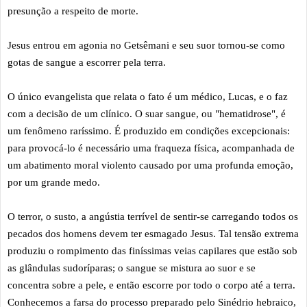
presunção a respeito de morte.
Jesus entrou em agonia no Getsêmani e seu suor tornou-se como
gotas de sangue a escorrer pela terra.
O único evangelista que relata o fato é um médico, Lucas, e o faz
com a decisão de um clínico. O suar sangue, ou "hematidrose", é
um fenômeno raríssimo. É produzido em condições excepcionais:
para provocá-lo é necessário uma fraqueza física, acompanhada de
um abatimento moral violento causado por uma profunda emoção,
por um grande medo.
O terror, o susto, a angústia terrível de sentir-se carregando todos os
pecados dos homens devem ter esmagado Jesus. Tal tensão extrema
produziu o rompimento das finíssimas veias capilares que estão sob
as glândulas sudoríparas; o sangue se mistura ao suor e se
concentra sobre a pele, e então escorre por todo o corpo até a terra.
Conhecemos a farsa do processo preparado pelo Sinédrio hebraico,