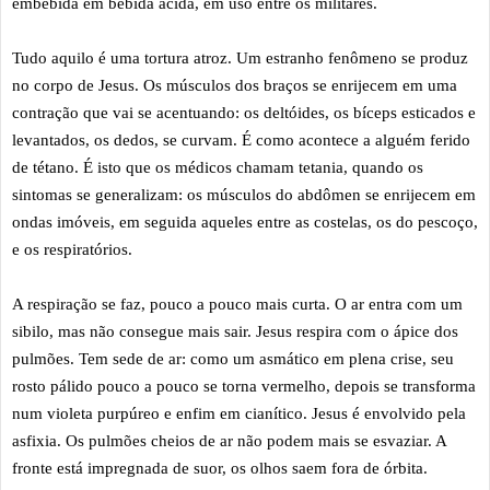
embebida em bebida ácida, em uso entre os militares.
Tudo aquilo é uma tortura atroz. Um estranho fenômeno se produz
no corpo de Jesus. Os músculos dos braços se enrijecem em uma
contração que vai se acentuando: os deltóides, os bíceps esticados e
levantados, os dedos, se curvam. É como acontece a alguém ferido
de tétano. É isto que os médicos chamam tetania, quando os
sintomas se generalizam: os músculos do abdômen se enrijecem em
ondas imóveis, em seguida aqueles entre as costelas, os do pescoço,
e os respiratórios.
A respiração se faz, pouco a pouco mais curta. O ar entra com um
sibilo, mas não consegue mais sair. Jesus respira com o ápice dos
pulmões. Tem sede de ar: como um asmático em plena crise, seu
rosto pálido pouco a pouco se torna vermelho, depois se transforma
num violeta purpúreo e enfim em cianítico. Jesus é envolvido pela
asfixia. Os pulmões cheios de ar não podem mais se esvaziar. A
fronte está impregnada de suor, os olhos saem fora de órbita.