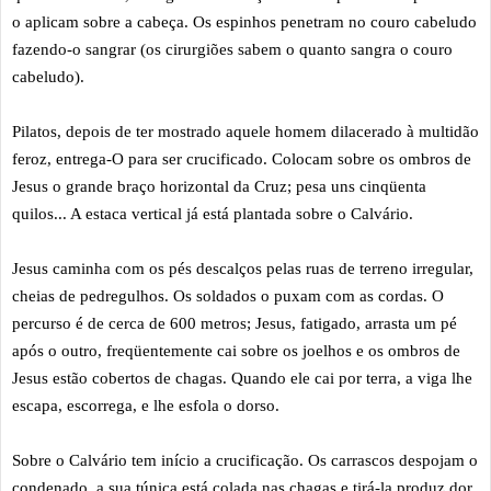
o aplicam sobre a cabeça. Os espinhos penetram no couro cabeludo
fazendo-o sangrar (os cirurgiões sabem o quanto sangra o couro
cabeludo).
Pilatos, depois de ter mostrado aquele homem dilacerado à multidão
feroz, entrega-O para ser crucificado. Colocam sobre os ombros de
Jesus o grande braço horizontal da Cruz; pesa uns cinqüenta
quilos... A estaca vertical já está plantada sobre o Calvário.
Jesus caminha com os pés descalços pelas ruas de terreno irregular,
cheias de pedregulhos. Os soldados o puxam com as cordas. O
percurso é de cerca de 600 metros; Jesus, fatigado, arrasta um pé
após o outro, freqüentemente cai sobre os joelhos e os ombros de
Jesus estão cobertos de chagas. Quando ele cai por terra, a viga lhe
escapa, escorrega, e lhe esfola o dorso.
Sobre o Calvário tem início a crucificação. Os carrascos despojam o
condenado, a sua túnica está colada nas chagas e tirá-la produz dor