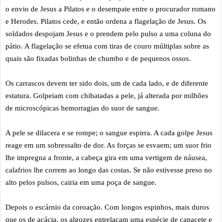
o envio de Jesus a Pilatos e o desempate entre o procurador romano
e Herodes. Pilatos cede, e então ordena a flagelação de Jesus. Os
soldados despojam Jesus e o prendem pelo pulso a uma coluna do
pátio. A flagelação se efetua com tiras de couro múltiplas sobre as
quais são fixadas bolinhas de chumbo e de pequenos ossos.
Os carrascos devem ter sido dois, um de cada lado, e de diferente
estatura. Golpeiam com chibatadas a pele, já alterada por milhões
de microscópicas hemorragias do suor de sangue.
A pele se dilacera e se rompe; o sangue espirra. A cada golpe Jesus
reage em um sobressalto de dor. As forças se esvaem; um suor frio
lhe impregna a fronte, a cabeça gira em uma vertigem de náusea,
calafrios lhe correm ao longo das costas. Se não estivesse preso no
alto pelos pulsos, cairia em uma poça de sangue.
Depois o escárnio da coroação. Com longos espinhos, mais duros
que os de acácia, os algozes entrelaçam uma espécie de capacete e