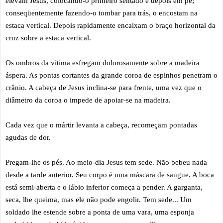
elevam Jesus, colocando-o primeiro sentado e depois em pé;
conseqüentemente fazendo-o tombar para trás, o encostam na
estaca vertical. Depois rapidamente encaixam o braço horizontal da
cruz sobre a estaca vertical.
Os ombros da vítima esfregam dolorosamente sobre a madeira
áspera. As pontas cortantes da grande coroa de espinhos penetram o
crânio. A cabeça de Jesus inclina-se para frente, uma vez que o
diâmetro da coroa o impede de apoiar-se na madeira.
Cada vez que o mártir levanta a cabeça, recomeçam pontadas
agudas de dor.
Pregam-lhe os pés. Ao meio-dia Jesus tem sede. Não bebeu nada
desde a tarde anterior. Seu corpo é uma máscara de sangue. A boca
está semi-aberta e o lábio inferior começa a pender. A garganta,
seca, lhe queima, mas ele não pode engolir. Tem sede... Um
soldado lhe estende sobre a ponta de uma vara, uma esponja