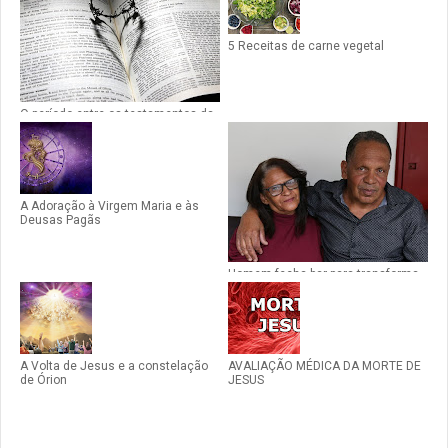
5 Receitas de carne vegetal
O período entre os testamentos da
Bíblia
A Adoração à Virgem Maria e às
Deusas Pagãs
Homem fecha bar para transforma-
lo em igreja em Betim-MG
A Volta de Jesus e a constelação
AVALIAÇÃO MÉDICA DA MORTE DE
de Órion
JESUS