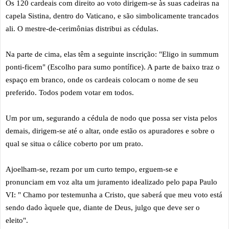
Os 120 cardeais com direito ao voto dirigem-se
às suas cadeiras na
capela Sistina, dentro do Vaticano, e são simbolicamente trancados
ali. O mestre-de-cerimônias distribui as cédulas.
Na parte de cima, elas têm a seguinte inscrição: "Eligo in summum
ponti-ficem" (Escolho para sumo pontífice). A parte de baixo traz o
espaço em branco, onde os cardeais colocam o nome de seu
preferido. Todos podem votar em todos.
Um por um, segurando a cédula de nodo que possa ser vista pelos
demais, dirigem-se até o altar, onde estão os apuradores e sobre o
qual se situa o cálice coberto por um prato.
Ajoelham-se, rezam por um curto tempo, erguem-se e
pronunciam em voz alta um juramento idealizado pelo papa Paulo
VI: " Chamo por testemunha a Cristo, que saberá que meu voto está
sendo dado àquele que, diante de Deus, julgo que deve ser o
eleito".