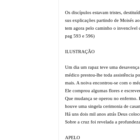
Os discípulos estavam tristes, destitu
sus explicações partindo de Moisés aos
tem agora pelo caminho o invencíve
pag 593 e 596)
ILUSTRAÇÃO
Um dia um rapaz teve uma desavença 
médico prestou-lhe toda assistência p
mais. A noiva encontrou-se com o médi
Ele comprou algumas flores e escrev
Que mudança se operou no enfermo. El
houve uma singela cerimonia de casa
Há uns dois mil anos atrás Deus coloc
Sobre a cruz foi revelada a profundez
APELO