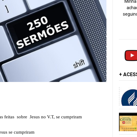
Minha 
achad
seguind
+ ACE
 feitas sobre Jesus no V.T, se cumpriram
Jesus se cumpriram