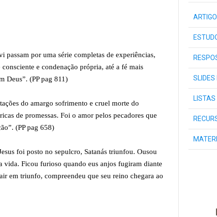
ARTIGO
ESTUDO
vi passam por uma série completas de experiências,
RESPOS
 consciente e condenação própria, até a fé mais
SLIDES
m Deus”. (PP pag 811)
LISTAS
atações do amargo sofrimento e cruel morte do
ricas de promessas. Foi o amor pelos pecadores que
RECURS
ção”. (PP pag 658)
MATER
sus foi posto no sepulcro, Satanás triunfou. Ousou
 a vida. Ficou furioso quando eus anjos fugiram diante
sair em triunfo, compreendeu que seu reino chegara ao