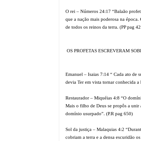
O rei – Números 24:17 “Balaão profeti
que a nação mais poderosa na época. O
de todos os reinos da terra. (PP pag 42
OS PROFETAS ESCREVERAM SOBR
Emanuel – Isaias 7:14 “ Cada ato de s
devia Ter em vista tornar conhecida 
Restaurador – Miquéias 4:8 “O domín
Mais o filho de Deus se propôs a unir
domínio usurpado”. (P.R pag 650)
Sol da justiça – Malaquias 4:2 “Durant
cobriam a terra e a densa escuridão 