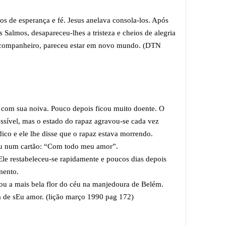
ídos de esperança e fé. Jesus anelava consola-los. Após
 Salmos, desapareceu-lhes a tristeza e cheios de alegria
l companheiro, pareceu estar em novo mundo. (DTN
com sua noiva. Pouco depois ficou muito doente. O
ossível, mas o estado do rapaz agravou-se cada vez
co e ele lhe disse que o rapaz estava morrendo.
eu num cartão: “Com todo meu amor”.
e restabeleceu-se rapidamente e poucos dias depois
mento.
ou a mais bela flor do céu na manjedoura de Belém.
a de sEu amor. (lição março 1990 pag 172)