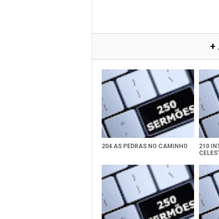
+
204 AS PEDRAS NO CAMINHO
210 I
CELES