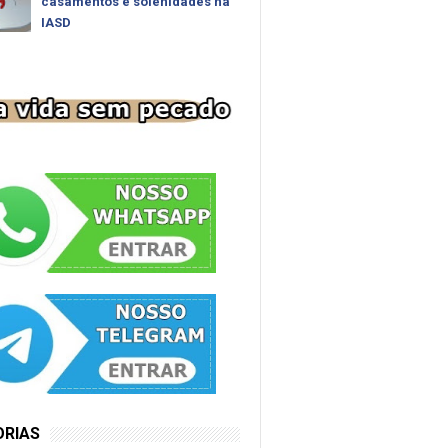
casamentos e solenidades na
IASD
ORIAS