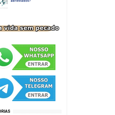
abreviados?
ORIAS