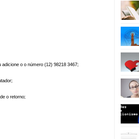
u adicione o o número (12) 98218 3467;
tador;
de o retorno;