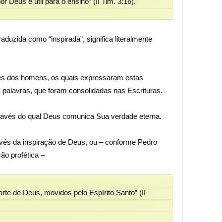
or Deus e útil para o ensino” (II Tim. 3:16).
aduzida como “inspirada”, significa literalmente
es dos homens, os quais expressaram estas
palavras, que foram consolidadas nas Escrituras.
através do qual Deus comunica Sua verdade eterna.
ravés da inspiração de Deus, ou – conforme Pedro
ão profética –
te de Deus, movidos pelo Espírito Santo” (II