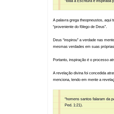
“toda a Escritura é inspirada p
A palavra grega theopneustos, aqui tr
“proveniente do fôlego de Deus”.
Deus “inspirou” a verdade nas ment
mesmas verdades em suas próprias 
Portanto, inspiração é o processo 
A revelação divina foi concedida at
menciona, tendo em mente a revelaç
“homens santos falaram da par
Ped. 1:21).