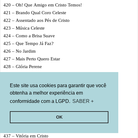
420 – Oh! Que Amigo em Cristo Temos!
421 – Brando Qual Coro Celeste
422 – Assentado aos Pés de Cristo
423 – Música Celeste
424 – Como a Brisa Suave
425 – Que Tempo Já Faz?
426 – No Jardim
427 – Mais Perto Quero Estar
428 – Glória Perene
429 – Eu Face a Face Vê-Lo-ei
430 – O Eterno Lar
Este site usa cookies para garantir que você
431 – Sim, Glória Haverá no Final
obtenha a melhor experiência em
432 – Hei de Ver o Rei
conformidade com a LGPD.
SABER +
433 – O Triunfo do Messias
434 – Quando for Chamado
OK
435 – Estrelas Terei
436 – Que Será Ver a Cristo
437 – Vitória em Cristo