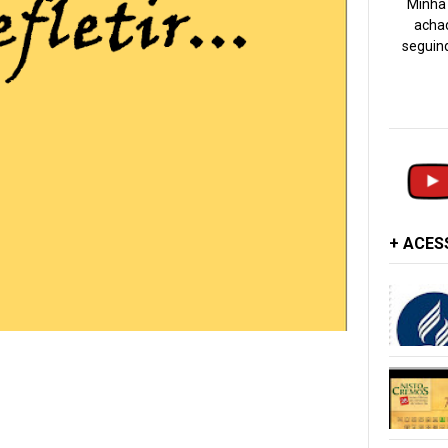
Minha 
achad
seguind
+ ACE