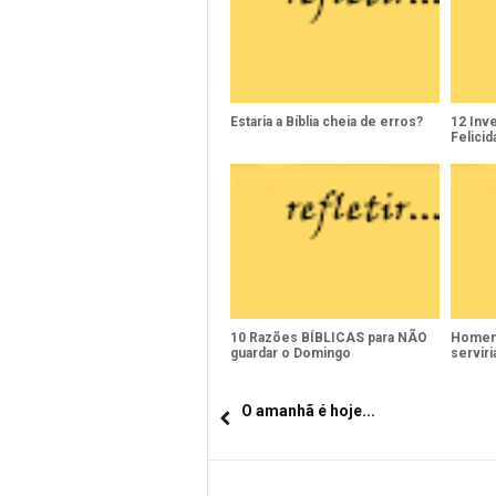
Estaria a Bíblia cheia de erros?
12 Inv
Felici
10 Razões BÍBLICAS para NÃO
Homens
guardar o Domingo
serviri
O amanhã é hoje...