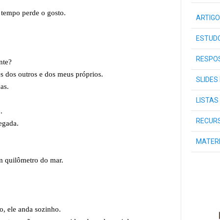
o tempo perde o gosto.
ARTIGO
ESTUDO
RESPOS
ente?
s dos outros e dos meus próprios.
SLIDES
has.
LISTAS
o.
RECURS
hegada.
MATER
um quilômetro do mar.
io, ele anda sozinho.