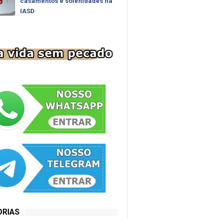
casamentos e solenidades na
IASD
ORIAS