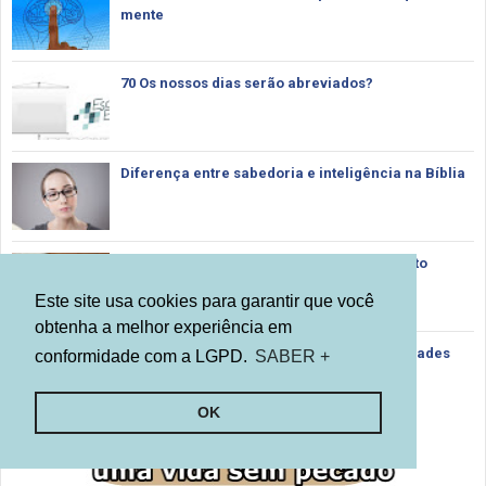
mente
70 Os nossos dias serão abreviados?
Diferença entre sabedoria e inteligência na Bíblia
Profecias Messiânicas do antigo testamento
Este site usa cookies para garantir que você
obtenha a melhor experiência em
Procedimentos para casamentos e solenidades
conformidade com a LGPD.
SABER +
na IASD
OK