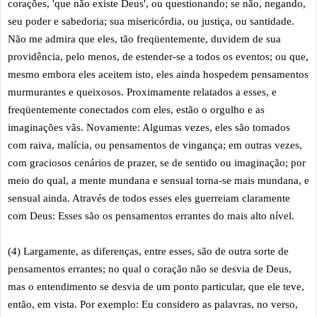
corações, 'que não existe Deus', ou questionando; se não, negando,
seu poder e sabedoria; sua misericórdia, ou justiça, ou santidade.
Não me admira que eles, tão freqüentemente, duvidem de sua
providência, pelo menos, de estender-se a todos os eventos; ou que,
mesmo embora eles aceitem isto, eles ainda hospedem pensamentos
murmurantes e queixosos. Proximamente relatados a esses, e
freqüentemente conectados com eles, estão o orgulho e as
imaginações vãs. Novamente: Algumas vezes, eles são tomados
com raiva, malícia, ou pensamentos de vingança; em outras vezes,
com graciosos cenários de prazer, se de sentido ou imaginação; por
meio do qual, a mente mundana e sensual torna-se mais mundana, e
sensual ainda. Através de todos esses eles guerreiam claramente
com Deus: Esses são os pensamentos errantes do mais alto nível.
(4) Largamente, as diferenças, entre esses, são de outra sorte de
pensamentos errantes; no qual o coração não se desvia de Deus,
mas o entendimento se desvia de um ponto particular, que ele teve,
então, em vista. Por exemplo: Eu considero as palavras, no verso,