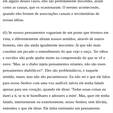
em alguns desses casos, eles são perfeitamente inocentes, assim
como as causas, que os ocasionaram. O mesmo acontecendo,
quando eles brotam de associações casuais e involuntárias de
nossas idéias.
(6) Se nossos pensamentos vagueiam de um ponto que tivemos em
vista, e diferentemente afetam nossos sentidos, através de outros
homens, eles são ainda igualmente inocentes: Já que não mais
constitui um pecado o entendimento do que vejo e ouço. Ter olhos
e ouvidos não pode ajudar muito na compreensão do que se vê e
ouve. 'Mas, se o diabo injeta pensamentos errantes, não são esses
pensamentos diabólicos?'. Eles são problemáticos, e naquele
sentido, maus; mas não são pecaminosos. Eu não sei o que ele falou
para nosso Senhor com uma voz audível; talvez ele tenha falado
apenas para seu coração, quando ele disse: 'Todas essas coisas eu
darei a ti, se tu te humilhares e adorares a mim'. Mas, quer ele tenha
falado, interiormente ou exteriormente, nosso Senhor, sem dúvida,
entendeu o que ele disse. Ele tinha entretanto um pensamento