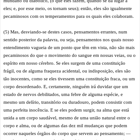
mundano ou diabólico, (o que eles fazem, quando se dá lugar a
eles; e, por esse meio, os tornam seus); então, eles são igualmente
pecaminosos com os temperamentos para os quais eles colaboram.
(5) Mas, desviando-se destes casos, pensamentos errantes, num
sentido posterior da palavra, ou seja, pensamentos nos quais nosso
entendimento vagueia de um ponto que têm em vista, não são mais
pecaminosos do que o movimento do sangue em nossas veias, ou o
espírito em nosso cérebro. Se eles surgem de uma constituição
frágil, ou de alguma fraqueza acidental, ou indisposição, eles são
tão inocentes, como se eles tivessem uma constituição fraca, ou um
corpo desordenado. E, certamente, ninguém irá duvidar que um
estado de nervos debilitados, uma febre de alguma espécie, e
mesmo um delírio, transitório ou duradouro, podem consistir com
uma perfeita inocência. E se eles podem surgir, na alma que está
unida a um corpo saudável, mesmo de uma união natural entre o
corpo e alma, ou de algumas das dez mil mudanças que podem
ocorrer naqueles órgãos do corpo que servem ao pensamento; —