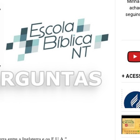
Minha 
achad
seguind
+ ACE
a entre a Inglaterra e os E.U.A.”