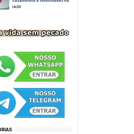
casamentos e solenidades na
IASD
ORIAS