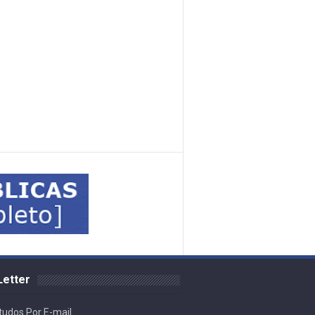
etter
udos Por E-mail.