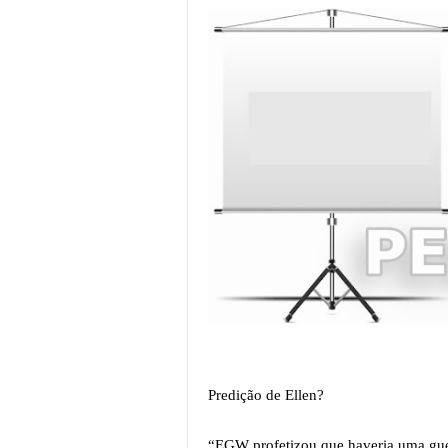
Predição de Ellen?
“EGW profetizou que haveria uma guerr