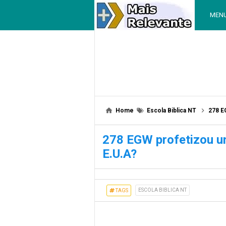
MEN
Home
Escola Biblica NT
278 E
278 EGW profetizou um
E.U.A?
ESCOLA BIBLICA NT
TAGS