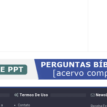
Termos De Uso
NewsL
 a
Contato
Receba Est