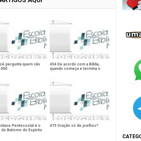
 ARTIGOS AQUI
cê pergunta quem são
454 De acordo com a Bíblia,
.000
quando começa e termina o
sábado?
êxtase Pentecostal é o
475 Oração só de joelhos?
 do Batismo do Espírito
CATEG