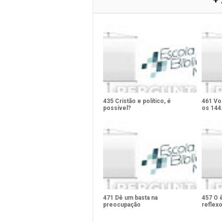
+
435 Cristão e político, é
461 Vo
possível?
os 144
471 Dê um basta na
457 O 
preocupação
reflexo
Santo?