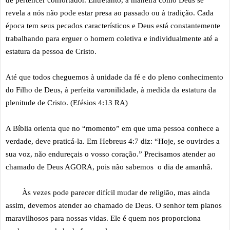
de pertencer confortador. Entretanto, a maneira como Deus se
revela a nós não pode estar presa ao passado ou à tradição. Cada
época tem seus pecados característicos e Deus está constantemente
trabalhando para erguer o homem coletiva e individualmente até a
estatura da pessoa de Cristo.
Até que todos cheguemos à unidade da fé e do pleno conhecimento
do Filho de Deus, à perfeita varonilidade, à medida da estatura da
plenitude de Cristo. (Efésios 4:13 RA)
A Bíblia orienta que no “momento” em que uma pessoa conhece a
verdade, deve praticá-la. Em Hebreus 4:7 diz: “Hoje, se ouvirdes a
sua voz, não endureçais o vosso coração.” Precisamos atender ao
chamado de Deus AGORA, pois não sabemos o dia de amanhã.
Às vezes pode parecer difícil mudar de religião, mas ainda
assim, devemos atender ao chamado de Deus. O senhor tem planos
maravilhosos para nossas vidas. Ele é quem nos proporciona