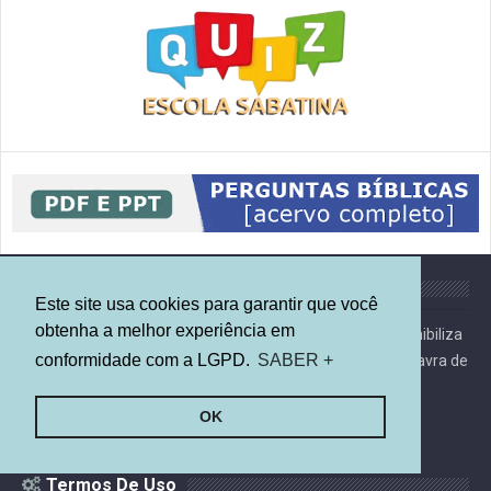
Sobre
Este site usa cookies para garantir que você
obtenha a melhor experiência em
Esse blog compartilha informações sobre a Bíblia e disponibiliza
conformidade com a LGPD.
SABER +
recursos para quem deseja aprofundar os estudos na palavra de
Deus.
OK
Termos De Uso