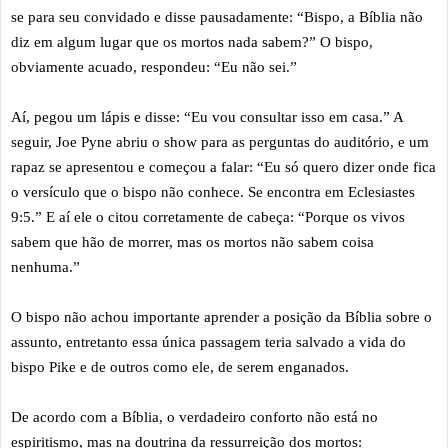
se para seu convidado e disse pausadamente: “Bispo, a Bíblia não
diz em algum lugar que os mortos nada sabem?” O bispo,
obviamente acuado, respondeu: “Eu não sei.”
Aí, pegou um lápis e disse: “Eu vou consultar isso em casa.” A
seguir, Joe Pyne abriu o show para as perguntas do auditório, e um
rapaz se apresentou e começou a falar: “Eu só quero dizer onde fica
o versículo que o bispo não conhece. Se encontra em Eclesiastes
9:5.” E aí ele o citou corretamente de cabeça: “Porque os vivos
sabem que hão de morrer, mas os mortos não sabem coisa
nenhuma.”
O bispo não achou importante aprender a posição da Bíblia sobre o
assunto, entretanto essa única passagem teria salvado a vida do
bispo Pike e de outros como ele, de serem enganados.
De acordo com a Bíblia, o verdadeiro conforto não está no
espiritismo, mas na doutrina da ressurreição dos mortos: