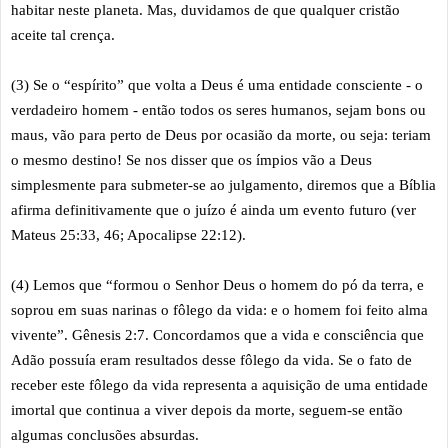
habitar neste planeta. Mas, duvidamos de que qualquer cristão
aceite tal crença.
(3) Se o “espírito” que volta a Deus é uma entidade consciente - o
verdadeiro homem - então todos os seres humanos, sejam bons ou
maus, vão para perto de Deus por ocasião da morte, ou seja: teriam
o mesmo destino! Se nos disser que os ímpios vão a Deus
simplesmente para submeter-se ao julgamento, diremos que a Bíblia
afirma definitivamente que o juízo é ainda um evento futuro (ver
Mateus 25:33, 46; Apocalipse 22:12).
(4) Lemos que “formou o Senhor Deus o homem do pó da terra, e
soprou em suas narinas o fôlego da vida: e o homem foi feito alma
vivente”. Gênesis 2:7. Concordamos que a vida e consciência que
Adão possuía eram resultados desse fôlego da vida. Se o fato de
receber este fôlego da vida representa a aquisição de uma entidade
imortal que continua a viver depois da morte, seguem-se então
algumas conclusões absurdas.