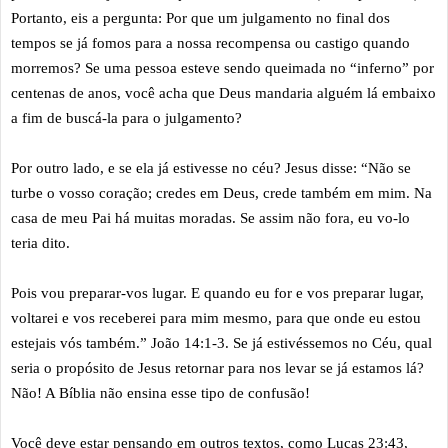
Portanto, eis a pergunta: Por que um julgamento no final dos
tempos se já fomos para a nossa recompensa ou castigo quando
morremos? Se uma pessoa esteve sendo queimada no “inferno” por
centenas de anos, você acha que Deus mandaria alguém lá embaixo
a fim de buscá-la para o julgamento?
Por outro lado, e se ela já estivesse no céu? Jesus disse: “Não se
turbe o vosso coração; credes em Deus, crede também em mim. Na
casa de meu Pai há muitas moradas. Se assim não fora, eu vo-lo
teria dito.
Pois vou preparar-vos lugar. E quando eu for e vos preparar lugar,
voltarei e vos receberei para mim mesmo, para que onde eu estou
estejais vós também.” João 14:1-3. Se já estivéssemos no Céu, qual
seria o propósito de Jesus retornar para nos levar se já estamos lá?
Não! A Bíblia não ensina esse tipo de confusão!
Você deve estar pensando em outros textos, como Lucas 23:43,