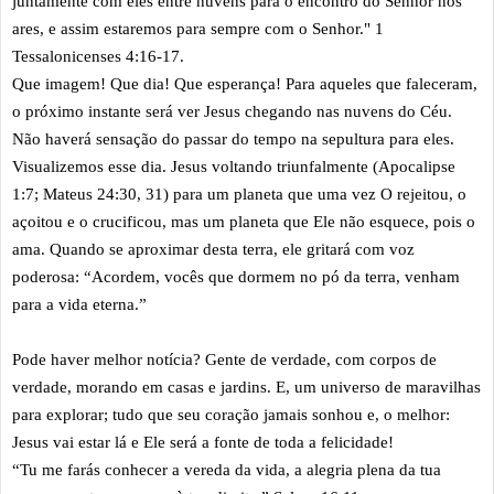
juntamente com eles entre nuvens para o encontro do Senhor nos
ares, e assim estaremos para sempre com o Senhor." 1
Tessalonicenses 4:16-17.
Que imagem! Que dia! Que esperança! Para aqueles que faleceram,
o próximo instante será ver Jesus chegando nas nuvens do Céu.
Não haverá sensação do passar do tempo na sepultura para eles.
Visualizemos esse dia. Jesus voltando triunfalmente (Apocalipse
1:7; Mateus 24:30, 31) para um planeta que uma vez O rejeitou, o
açoitou e o crucificou, mas um planeta que Ele não esquece, pois o
ama. Quando se aproximar desta terra, ele gritará com voz
poderosa: “Acordem, vocês que dormem no pó da terra, venham
para a vida eterna.”
Pode haver melhor notícia? Gente de verdade, com corpos de
verdade, morando em casas e jardins. E, um universo de maravilhas
para explorar; tudo que seu coração jamais sonhou e, o melhor:
Jesus vai estar lá e Ele será a fonte de toda a felicidade!
“Tu me farás conhecer a vereda da vida, a alegria plena da tua