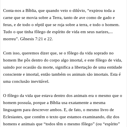
Conta-nos a Bíblia, que quando veio o dilúvio, “expirou toda a
carne que se movia sobre a Terra, tanto de ave como de gado e
feras, e de todo o réptil que se roja sobre a terra, e todo o homem.
Tudo o que tinha fôlego de espírito de vida em seus narizes,...
morreu”. Gênesis 7:21 e 22.
Com isso, queremos dizer que, se o fôlego da vida soprado no
homem lhe pôs dentro do corpo algo imortal, e este fôlego de vida,
saindo por ocasião da morte, significa a libertação de uma entidade
consciente e imortal, então também os animais são imortais. Esta é
uma conclusão inevitável.
O fôlego da vida que estava dentro dos animais era o mesmo que o
homem possuía, porque a Bíblia usa exatamente a mesma
linguagem para descrever ambos. E, de fato, o mesmo livro de
Eclesiastes, que contém o texto que estamos examinando, diz dos
homens e animais que “todos têm o mesmo fôlego” (ou “espírito”