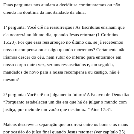
Duas perguntas nos ajudam a decidir se continuaremos ou não
crendo na doutrina da imortalidade da alma.
1ª pergunta: Você crê na ressurreição? As Escrituras ensinam que
ela ocorrerá no último dia, quando Jesus retornar (1 Coríntios
15:23). Por que essa ressurreição no último dia, se já recebemos
nossa recompensa ou castigo quando morremos? Certamente não
iríamos descer do céu, nem subir do inferno para entrarmos em
nosso corpo outra vez, sermos ressuscitados e, em seguida,
mandados de novo para a nossa recompensa ou castigo, não é
mesmo?
2ª pergunta: Você crê no julgamento futuro? A Palavra de Deus diz:
“Porquanto estabeleceu um dia em que há de julgar o mundo com
justiça, por meio de um varão que destinou...” Atos 17:31.
Mateus descreve a separação que ocorrerá entre os bons e os maus
por ocasião do juízo final quando Jesus retornar (ver capítulo 25).