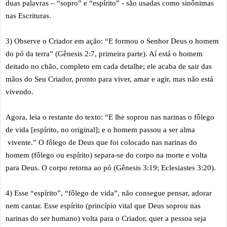
duas palavras – “sopro” e “espírito” - são usadas como sinônimas
nas Escrituras.
3) Observe o Criador em ação: “E formou o Senhor Deus o homem
do pó da terra” (Gênesis 2:7, primeira parte). Aí está o homem
deitado no chão, completo em cada detalhe; ele acaba de sair das
mãos do Seu Criador, pronto para viver, amar e agir, mas não está
vivendo.
Agora, leia o restante do texto: “E lhe soprou nas narinas o fôlego
de vida [espírito, no original]; e o homem passou a ser alma
vivente.” O fôlego de Deus que foi colocado nas narinas do
homem (fôlego ou espírito) separa-se do corpo na morte e volta
para Deus. O corpo retorna ao pó (Gênesis 3:19; Eclesiastes 3:20).
4) Esse “espírito”, “fôlego de vida”, não consegue pensar, adorar
nem cantar. Esse espírito (princípio vital que Deus soprou nas
narinas do ser humano) volta para o Criador, quer a pessoa seja