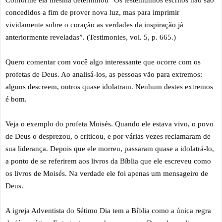
Conforme ela mesma determinou “Os testemunhos escritos não são
concedidos a fim de prover nova luz, mas para imprimir
vividamente sobre o coração as verdades da inspiração já
anteriormente reveladas”. (Testimonies, vol. 5, p. 665.)
Quero comentar com você algo interessante que ocorre com os
profetas de Deus. Ao analisá-los, as pessoas vão para extremos:
alguns descreem, outros quase idolatram. Nenhum destes extremos
é bom.
Veja o exemplo do profeta Moisés. Quando ele estava vivo, o povo
de Deus o desprezou, o criticou, e por várias vezes reclamaram de
sua liderança. Depois que ele morreu, passaram quase a idolatrá-lo,
a ponto de se referirem aos livros da Bíblia que ele escreveu como
os livros de Moisés. Na verdade ele foi apenas um mensageiro de
Deus.
A igreja Adventista do Sétimo Dia tem a Bíblia como a única regra