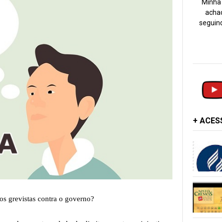
Minha 
achad
seguind
+ ACE
os grevistas contra o governo?