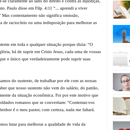
-se claramente ao lado do direito e contra as injustiças,
o. Paulo disse em Filp. 4:11 “... aprendi a viver
” Mas contentamento não significa omissão,
lta de raciocínio ou uma indisposição para melhorar as
tente em toda e qualquer situação porque dizia: “O
ória, há de suprir em Cristo Jesus, cada uma de vossas
e que o único que verdadeiramente pode suprir suas
amos do sustento, de trabalhar por ele com as nossas
ber que nosso sustento não vem do salário, do patrão,
amente da situação econômica. Foi por este motivo que
oldados romanos que se convertiam: “Contentai-vos
Senhor é o meu pastor, com certeza, nada me faltará.
mos lutar para melhorar a qualidade de vida da