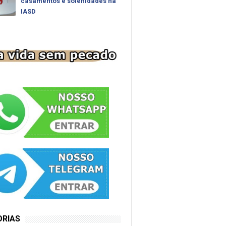
casamentos e solenidades na
IASD
ORIAS