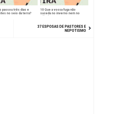
s passou três dias e
10 Que a vossa fuga não
ites no seio da terra?
suceda no inverno nem no
sábado?
37 ESPOSAS DE PASTORES E
NEPOTISMO