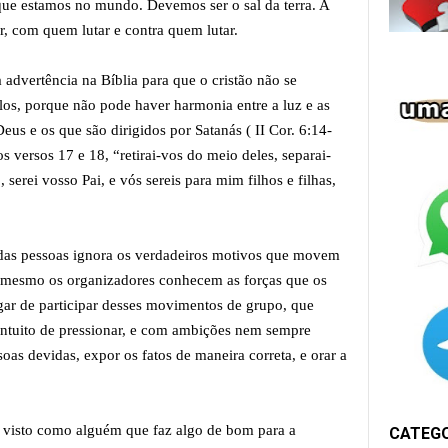
que estamos no mundo. Devemos ser o sal da terra. A
r, com quem lutar e contra quem lutar.
advertência na Bíblia para que o cristão não se
os, porque não pode haver harmonia entre a luz e as
Deus e os que são dirigidos por Satanás ( II Cor. 6:14-
s versos 17 e 18, “retirai-vos do meio deles, separai-
, serei vosso Pai, e vós sereis para mim filhos e filhas,
e das pessoas ignora os verdadeiros motivos que movem
m mesmo os organizadores conhecem as forças que os
gar de participar desses movimentos de grupo, que
intuito de pressionar, e com ambições nem sempre
soas devidas, expor os fatos de maneira correta, e orar a
á visto como alguém que faz algo de bom para a
CATEG