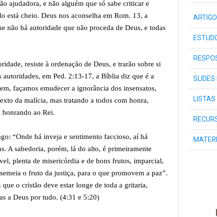
 ajudadora, e não alguém que só sabe criticar e
ndo está cheio. Deus nos aconselha em Rom. 13, a
ARTIGO
que não há autoridade que não proceda de Deus, e todas
ESTUDO
RESPOS
ridade, resiste à ordenação de Deus, e trarão sobre si
autoridades, em Ped. 2:13-17, a Bíblia diz que é a
SLIDES
bem, façamos emudecer a ignorância dos insensatos,
LISTAS
exto da malícia, mas tratando a todos com honra,
e honrando ao Rei.
RECURS
go: “Onde há inveja e sentimento faccioso, aí há
MATER
s. A sabedoria, porém, lá do alto, é primeiramente
ável, plenta de misericórdia e de bons frutos, imparcial,
semeia o fruto da justiça, para o que promovem a paz”.
que o cristão deve estar longe de toda a gritaria,
as a Deus por tudo. (4:31 e 5:20)