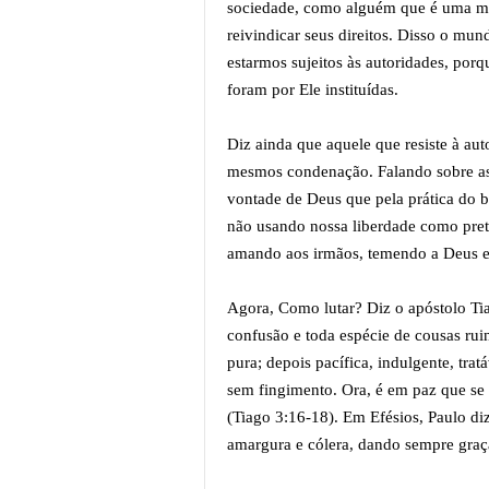
sociedade, como alguém que é uma mão
reivindicar seus direitos. Disso o mu
estarmos sujeitos às autoridades, por
foram por Ele instituídas.
Diz ainda que aquele que resiste à auto
mesmos condenação. Falando sobre as 
vontade de Deus que pela prática do 
não usando nossa liberdade como pret
amando aos irmãos, temendo a Deus 
Agora, Como lutar? Diz o apóstolo Tia
confusão e toda espécie de cousas ruin
pura; depois pacífica, indulgente, trat
sem fingimento. Ora, é em paz que se 
(Tiago 3:16-18). Em Efésios, Paulo diz 
amargura e cólera, dando sempre graç