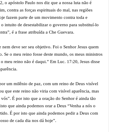
2, o apóstolo Paulo nos diz que a nossa luta não é
im, contra as forças espirituais do mal, nas regiões
hoje fazem parte de um movimento contra toda e
o intuito de desestabilizar o governo para substituí-lo
ntra”, é a frase atribuída a Che Guevara.
e nem deve ser seu objetivo. Foi o Senhor Jesus quem
o. Se o meu reino fosse deste mundo, os meus ministros
o meu reino não é daqui.” Em Luc. 17:20, Jesus disse
aparência.
 por um milênio de paz, com um reino de Deus visível
u que este reino não viria com visível aparência, mas
 vós”. É por isto que a oração do Senhor é ainda tão
 isto que ainda podemos orar a Deus “Venha a nós o
rtido. É por isto que ainda podemos pedir a Deus com
nosso de cada dia nos dá hoje”.