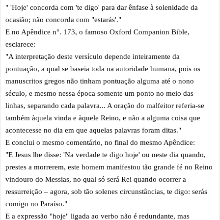
" 'Hoje' concorda com 'te digo' para dar ênfase à solenidade da
ocasião; não concorda com "estarás'."
E no Apêndice n°. 173, o famoso Oxford Companion Bible,
esclarece:
"A interpretação deste versículo depende inteiramente da
pontuação, a qual se baseia toda na autoridade humana, pois os
manuscritos gregos não tinham pontuação alguma até o nono
século, e mesmo nessa época somente um ponto no meio das
linhas, separando cada palavra... A oração do malfeitor referia-se
também àquela vinda e àquele Reino, e não a alguma coisa que
acontecesse no dia em que aquelas palavras foram ditas."
E conclui o mesmo comentário, no final do mesmo Apêndice:
"E Jesus lhe disse: 'Na verdade te digo hoje' ou neste dia quando,
prestes a morrerem, este homem manifestou tão grande fé no Reino
vindouro do Messias, no qual só será Rei quando ocorrer a
ressurreição – agora, sob tão solenes circunstâncias, te digo: serás
comigo no Paraíso."
E a expressão "hoje" ligada ao verbo não é redundante, mas