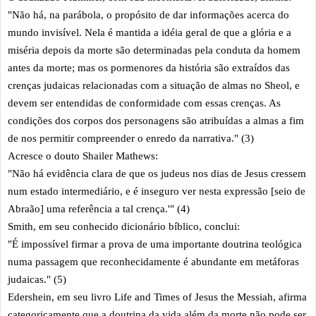
"Não há, na parábola, o propósito de dar informações acerca do
mundo invisível. Nela é mantida a idéia geral de que a glória e a
miséria depois da morte são determinadas pela conduta da homem
antes da morte; mas os pormenores da história são extraídos das
crenças judaicas relacionadas com a situação de almas no Sheol, e
devem ser entendidas de conformidade com essas crenças. As
condições dos corpos dos personagens são atribuídas a almas a fim
de nos permitir compreender o enredo da narrativa." (3)
Acresce o douto Shailer Mathews:
"Não há evidência clara de que os judeus nos dias de Jesus cressem
num estado intermediário, e é inseguro ver nesta expressão [seio de
Abraão] uma referência a tal crença.'" (4)
Smith, em seu conhecido dicionário bíblico, conclui:
"É impossível firmar a prova de uma importante doutrina teológica
numa passagem que reconhecidamente é abundante em metáforas
judaicas." (5)
Edershein, em seu livro Life and Times of Jesus the Messiah, afirma
categoricamente que a doutrina da vida além da morte não pode ser