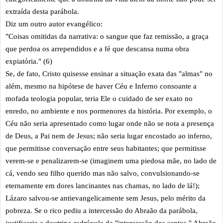
extraída desta parábola.
Diz um outro autor evangélico:
"Coisas omitidas da narrativa: o sangue que faz remissão, a graça
que perdoa os arrependidos e a fé que descansa numa obra
expiatória." (6)
Se, de fato, Cristo quisesse ensinar a situação exata das "almas" no
além, mesmo na hipótese de haver Céu e Inferno consoante a
mofada teologia popular, teria Ele o cuidado de ser exato no
enredo, no ambiente e nos pormenores da história. Por exemplo, o
Céu não seria apresentado como lugar onde não se nota a presença
de Deus, a Pai nem de Jesus; não seria lugar encostado ao inferno,
que permitisse conversação entre seus habitantes; que permitisse
verem-se e penalizarem-se (imaginem uma piedosa mãe, no lado de
cá, vendo seu filho querido mas não salvo, convulsionando-se
eternamente em dores lancinantes nas chamas, no lado de lá!);
Lázaro salvou-se antievangelicamente sem Jesus, pelo mérito da
pobreza. Se o rico pediu a intercessão do Abraão da parábola,