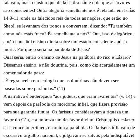
falavam, mas o ensino que de lá se tira não é o de que as árvores
são conscientes! Outra alegoria semelhante nos é relatada em Isaías
14:9-11, onde os falecidos reis de todas as nações, que estão no
Sheol, se levantam dos tronos e conversam, dizendo: "Tu também
como nós estás fraco? És semelhante a nós?" Ora, isso é alegórico,
e não constitui ensino direta sobre um estado consciente após a
morte. Por que o seria na parábola de Jesus?
Qual seria, então o ensino de Jesus na parábola do rico e Lázaro?
Dissemos ensino, e não doutrina, pois, como diz acertadamente um
comentador de peso:
"É regra aceita em teologia que as doutrinas não devem ser
baseadas sobre parábolas." (11)
A narrativa é endereçada "aos judeus, que eram avarentos" (v. 14) e
vem depois da parábola do mordomo infiel, que fizera provisão
para sua garantia futura. Os fariseus consideravam a riqueza um
favor do Céu, e a pobreza um desfavor divino. Cristo quis desfazer
esse conceito errôneo, e contou a parábola. Os fariseus inflavam de
excessivo orgulho nacional, e julgavam-se salvos pela indisputável