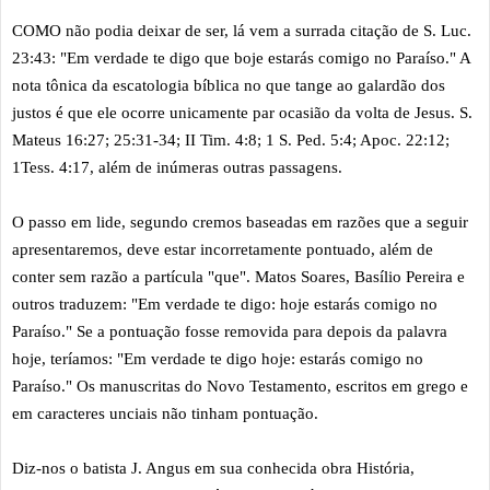
C
OMO não podia deixar de ser, lá vem a surrada citação de S. Luc.
23:43: "Em verdade te digo que boje estarás comigo no Paraíso." A
nota tônica da escatologia bíblica no que tange ao galardão dos
justos é que ele ocorre unicamente par ocasião da volta de Jesus. S.
Mateus 16:27; 25:31-34; II Tim. 4:8; 1 S. Ped. 5:4; Apoc. 22:12;
1Tess. 4:17, além de inúmeras outras passagens.
O passo em lide, segundo cremos baseadas em razões que a seguir
apresentaremos, deve estar incorretamente pontuado, além de
conter sem razão a partícula "que". Matos Soares, Basílio Pereira e
outros traduzem: "Em verdade te digo: hoje estarás comigo no
Paraíso." Se a pontuação fosse removida para depois da palavra
hoje, teríamos: "Em verdade te digo hoje: estarás comigo no
Paraíso." Os manuscritas do Novo Testamento, escritos em grego e
em caracteres unciais não tinham pontuação.
Diz-nos o batista J. Angus em sua conhecida obra História,