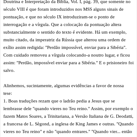
Doutrina e Interpretação da Bíblia, Vol. I, pág. 39, que somente no
século VIII é que foram introduzidos nos MSS alguns sinais de
pontuação, e que no século IX introduziram-se o ponto de
interrogação e a vírgula. Que a colocação da pontuação altera
substancialmente o sentido do texto é evidente. Há um exemplo,
muito citado, da imperatriz da Rússia que alterou uma ordem de
exílio assim redigida: "Perdão impossível, enviar para a Sibéria".
Com cuidado removeu a vírgula colocando-a noutro lugar, e ficou
assim: "Perdão, impossível enviar para a Sibéria." E o prisioneiro foi
salvo.
Alinhemos, sucintamente, algumas evidências a favor de nossa
tese:
1. Boas traduções rezam que o ladrão pedia a Jesus que se
lembrasse dele "quando vieres no Teu reino." Assim, por exemplo o
fazem Matos Soares, a Trinitariana, a Versão Italiana de G. Deodatti,
a francesa de L. Sègond, a inglesa de King James e outras. "Quando
vieres no Teu reino" e não "quando entrares." "Quando vier... então