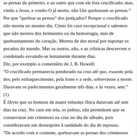
as pernas do primeiro, e ao outro que com ele fora crucificado; mas,
vindo a Jesus, e vendo-O já morto, não Lhe quebraram as pernas."
Por que "quebrar as pernas" dos justiçados? Porque o crucificado
não morria no mesmo dia. Cristo foi caso excepcional e sabemos
que não morreu dos ferimentos ou da hemorragia, mas de
quebrantamento do coração. Morreu de dor moral por suportar os
pecados do mundo. Mas os outros, não, e as crônicas descrevem o
condenado esvaindo-se lentamente durante dias.
Diz, por exemplo o comentário de J. B. Howell:
"O crucificado permanecia pendurado na cruz até que, exausto pela
dor, pelo enfraquecimento, pela fome e a sede, sobreviesse a morte.
Duravam os padecimentos geralmente três dias, e às vezes, sete."
(1)
É óbvio que os homens de maior robustez física duravam até sete
dias na cruz. No caso em tela, os judeus, não permitiram que se
conservasse um criminoso na cruz no dia de sábado, pois
consideravam um desrespeito à santidade do dia de repouso.
"De acordo com n costume, quebravam as pernas dos criminosos