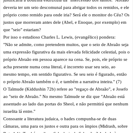
justificaria a doutrina esdrúxula da "intercessão dos santos." Abraão
deveria ter um seio descomunal para abrigar todos os remidos, e ele
próprio como remido para onde iria? Será ele o monitor do Céu? Os
justos que morreram antes dele (Abel, e Enoque, por exemplo) em
que "seio" estariam?
Por isso o estudioso Charles L. Lewis, (evangélico) pondera:
"Não se admite, como pretendem muitos, que o seio de Abraão seja
uma expressão figurativa da mais elevada felicidade celestial, pois o
próprio Abraão em pessoa aparece na cena. Se, pois, ele próprio se
acha presente numa cena literal, é incorreto usar seu seio, ao
mesmo tempo, em sentido figurativo. Se seu seio é figurado, então
o próprio Abraão também o é, e também a narrativa inteira." (7)
O Talmude (Kiddushin 72b) refere ao "regaço de Abraão", e Josefo
ao "seio de Abraão." No mesmo Talmude se diz que "Abraão está
assentado ao lado das portas do Sheol, e não permitirá que nenhum
israelita lá entre."
Consoante a literatura judaica, o hades compunha-se de duas
câmaras, uma para os justos e outra para os ímpios (Midrash, sobre