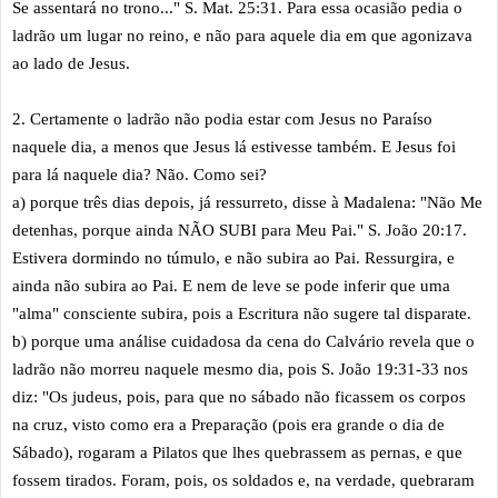
Se assentará no trono..." S. Mat. 25:31. Para essa ocasião pedia o
ladrão um lugar no reino, e não para aquele dia em que agonizava
ao lado de Jesus.
2. Certamente o ladrão não podia estar com Jesus no Paraíso
naquele dia, a menos que Jesus lá estivesse também. E Jesus foi
para lá naquele dia? Não. Como sei?
a) porque três dias depois, já ressurreto, disse à Madalena: "Não Me
detenhas, porque ainda NÃO SUBI para Meu Pai." S. João 20:17.
Estivera dormindo no túmulo, e não subira ao Pai. Ressurgira, e
ainda não subira ao Pai. E nem de leve se pode inferir que uma
"alma" consciente subira, pois a Escritura não sugere tal disparate.
b) porque uma análise cuidadosa da cena do Calvário revela que o
ladrão não morreu naquele mesmo dia, pois S. João 19:31-33 nos
diz: "Os judeus, pois, para que no sábado não ficassem os corpos
na cruz, visto como era a Preparação (pois era grande o dia de
Sábado), rogaram a Pilatos que lhes quebrassem as pernas, e que
fossem tirados. Foram, pois, os soldados e, na verdade, quebraram