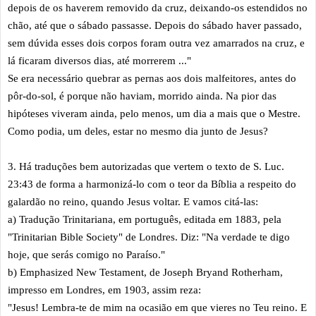
depois de os haverem removido da cruz, deixando-os estendidos no
chão, até que o sábado passasse. Depois do sábado haver passado,
sem dúvida esses dois corpos foram outra vez amarrados na cruz, e
lá ficaram diversos dias, até morrerem ..."
Se era necessário quebrar as pernas aos dois malfeitores, antes do
pôr-do-sol, é porque não haviam, morrido ainda. Na pior das
hipóteses viveram ainda, pelo menos, um dia a mais que o Mestre.
Como podia, um deles, estar no mesmo dia junto de Jesus?
3. Há traduções bem autorizadas que vertem o texto de S. Luc.
23:43 de forma a harmonizá-lo com o teor da Bíblia a respeito do
galardão no reino, quando Jesus voltar. E vamos citá-las:
a) Tradução Trinitariana, em português, editada em 1883, pela
"Trinitarian Bible Society" de Londres. Diz: "Na verdade te digo
hoje, que serás comigo no Paraíso."
b) Emphasized New Testament, de Joseph Bryand Rotherham,
impresso em Londres, em 1903, assim reza:
"Jesus! Lembra-te de mim na ocasião em que vieres no Teu reino. E