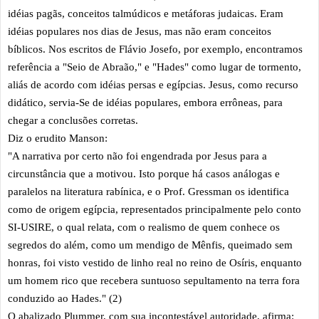
idéias pagãs, conceitos talmúdicos e metáforas judaicas. Eram
idéias populares nos dias de Jesus, mas não eram conceitos
bíblicos. Nos escritos de Flávio Josefo, por exemplo, encontramos
referência a "Seio de Abraão," e "Hades" como lugar de tormento,
aliás de acordo com idéias persas e egípcias. Jesus, como recurso
didático, servia-Se de idéias populares, embora errôneas, para
chegar a conclusões corretas.
Diz o erudito Manson:
"A narrativa por certo não foi engendrada por Jesus para a
circunstância que a motivou. Isto porque há casos análogas e
paralelos na literatura rabínica, e o Prof. Gressman os identifica
como de origem egípcia, representados principalmente pelo conto
SI-USIRE, o qual relata, com o realismo de quem conhece os
segredos do além, como um mendigo de Mênfis, queimado sem
honras, foi visto vestido de linho real no reino de Osíris, enquanto
um homem rico que recebera suntuoso sepultamento na terra fora
conduzido ao Hades." (2)
O abalizado Plummer, com sua incontestável autoridade, afirma: