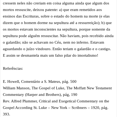
cressem neles não creriam em coisa alguma ainda que algum dos
mortos ressuscite, deixou patente: a) que eram remetidos aos
ensinos das Escrituras, sobre o estado do homem na morte (e elas
dizem que o homem dorme na sepultura até a ressurreição); b) que
os mortos estavam inconscientes na sepultura, porque somente da
sepultura pode alguém ressuscitar. Não haviam, pois recebido ainda
o galardão; não se achavam no Céu, nem no inferno. Estavam
aguardando o juízo vindouro. Então teriam o galardão e o castigo.
E assim se desmantela mais um falso pilar do imortalismo!
Referências:
E. Howell, Comentário a S. Mateus, pág. 500
William Manson, The Gospel of Luke, The Moffatt New Testament
Commentary (Harper and Brothers), pág, 190
Rev. Alfred Plummer, Critical and Exegetical Commentary on the
Gospel According St. Luke – New York – Scribners – 1920, pág.
393.