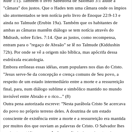
Rute 1:1). Também o livro Sabedoria de Salomão 3:1 alude à
"câmara" dos justos. Que o Hades tem uma câmara onde os ímpios
são atormentados se tem notícia pelo livro de Enoque 22:9-13 e
ainda no Talmude (Erubin 19a). Também que os habitantes de
ambas as câmaras mantêm diálogo se tem notícia através do
Midrash, sobre Ecles. 7:14. Que as justos, como recompensa,
entram para o "regaço de Abraão" se lê no Talmude (Kiddushin
72b). Por onde se vê a origem não bíblica, mas apócrifa dessa
esdrúxula escatologia.
Embora errôneas essas idéias, eram populares nos dias do Cristo.
"Jesus serve-Se da concepção e crença comuns de Seu povo, a
respeito de um estado intermediário entre a morte e a ressurreição
final, para, num diálogo sublime e simbólico mantido no mundo
invisível entre Abraão e o rico..." (8)
Outra pena autorizada escreve: "Nesta parábola Cristo Se acercava
do povo no próprio terreno deles. A doutrina de um estado
consciente de existência entre a morte e a ressurreição era mantida
por muitos dos que ouviam as palavras de Cristo. O Salvador lhes