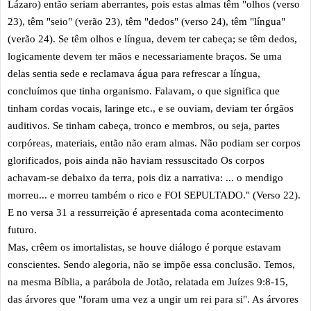
Lázaro) então seriam aberrantes, pois estas almas têm "olhos (verso
23), têm "seio" (verão 23), têm "dedos" (verso 24), têm "língua"
(verão 24). Se têm olhos e língua, devem ter cabeça; se têm dedos,
logicamente devem ter mãos e necessariamente braços. Se uma
delas sentia sede e reclamava água para refrescar a língua,
concluímos que tinha organismo. Falavam, o que significa que
tinham cordas vocais, laringe etc., e se ouviam, deviam ter órgãos
auditivos. Se tinham cabeça, tronco e membros, ou seja, partes
corpóreas, materiais, então não eram almas. Não podiam ser corpos
glorificados, pois ainda não haviam ressuscitado Os corpos
achavam-se debaixo da terra, pois diz a narrativa: ... o mendigo
morreu... e morreu também o rico e FOI SEPULTADO." (Verso 22).
E no versa 31 a ressurreição é apresentada coma acontecimento
futuro.
Mas, crêem os imortalistas, se houve diálogo é porque estavam
conscientes. Sendo alegoria, não se impõe essa conclusão. Temos,
na mesma Bíblia, a parábola de Jotão, relatada em Juízes 9:8-15,
das árvores que "foram uma vez a ungir um rei para si". As árvores