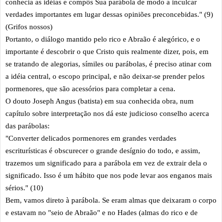
conhecia as idéias e compôs Sua parábola de modo a inculcar
verdades importantes em lugar dessas opiniões preconcebidas." (9)
(Grifos nossos)
Portanto, o diálogo mantido pelo rico e Abraão é alegórico, e o
importante é descobrir o que Cristo quis realmente dizer, pois, em
se tratando de alegorias, símiles ou parábolas, é preciso atinar com
a idéia central, o escopo principal, e não deixar-se prender pelos
pormenores, que são acessórios para completar a cena.
O douto Joseph Angus (batista) em sua conhecida obra, num
capítulo sobre interpretação nos dá este judicioso conselho acerca
das parábolas:
"Converter delicados pormenores em grandes verdades
escriturísticas é obscurecer o grande desígnio do todo, e assim,
trazemos um significado para a parábola em vez de extrair dela o
significado. Isso é um hábito que nos pode levar aos enganos mais
sérios." (10)
Bem, vamos direto à parábola. Se eram almas que deixaram o corpo
e estavam no "seio de Abraão" e no Hades (almas do rico e de