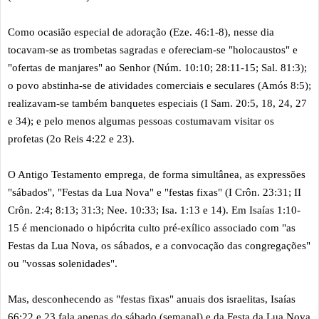
Como ocasião especial de adoração (Eze. 46:1-8), nesse dia
tocavam-se as trombetas sagradas e ofereciam-se "holocaustos" e
"ofertas de manjares" ao Senhor (Núm. 10:10; 28:11-15; Sal. 81:3);
o povo abstinha-se de atividades comerciais e seculares (Amós 8:5);
realizavam-se também banquetes especiais (I Sam. 20:5, 18, 24, 27
e 34); e pelo menos algumas pessoas costumavam visitar os
profetas (2o Reis 4:22 e 23).
O Antigo Testamento emprega, de forma simultânea, as expressões
"sábados", "Festas da Lua Nova" e "festas fixas" (I Crôn. 23:31; II
Crôn. 2:4; 8:13; 31:3; Nee. 10:33; Isa. 1:13 e 14). Em Isaías 1:10-
15 é mencionado o hipócrita culto pré-exílico associado com "as
Festas da Lua Nova, os sábados, e a convocação das congregações"
ou "vossas solenidades".
Mas, desconhecendo as "festas fixas" anuais dos israelitas, Isaías
66:22 e 23 fala apenas do sábado (semanal) e da Festa da Lua Nova