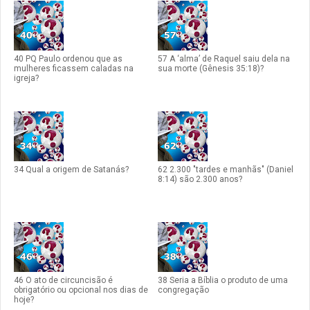
40 PQ Paulo ordenou que as
57 A ‘alma’ de Raquel saiu dela na
mulheres ficassem caladas na
sua morte (Gênesis 35:18)?
igreja?
34 Qual a origem de Satanás?
62 2.300 "tardes e manhãs" (Daniel
8:14) são 2.300 anos?
46 O ato de circuncisão é
38 Seria a Bíblia o produto de uma
obrigatório ou opcional nos dias de
congregação
hoje?