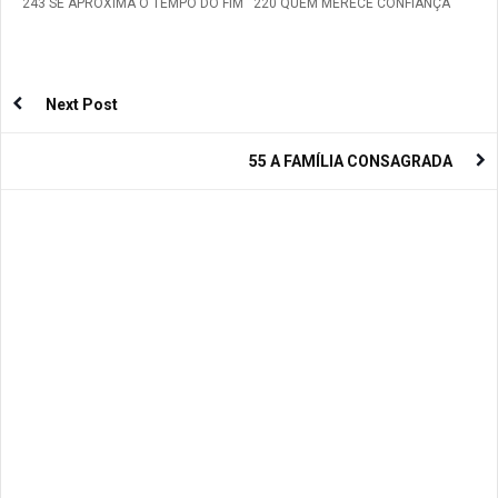
243 SE APROXIMA O TEMPO DO FIM
220 QUEM MERECE CONFIANÇA
Next Post
55 A FAMÍLIA CONSAGRADA