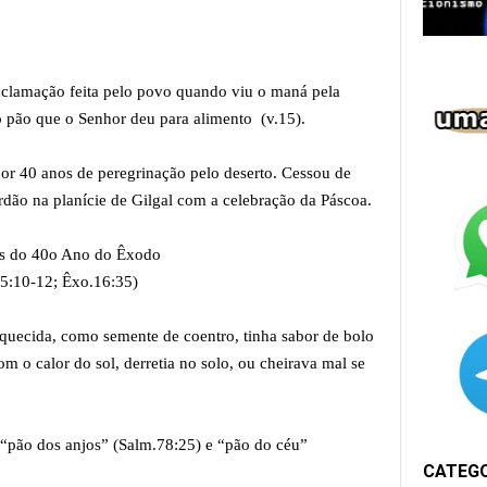
Exclamação feita pelo povo quando viu o maná pela
o pão que o Senhor deu para alimento (v.15).
 por 40 anos de peregrinação pelo deserto. Cessou de
Jordão na planície de Gilgal com a celebração da Páscoa.
 40o Ano do Êxodo
2; Êxo.16:35)
quecida, como semente de coentro, tinha sabor de bolo
m o calor do sol, derretia no solo, ou cheirava mal se
“pão dos anjos” (Salm.78:25) e “pão do céu”
CATEG