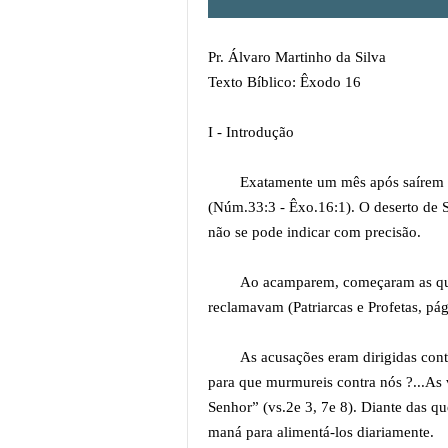
Pr. Álvaro Martinho da Silva
Texto Bíblico: Êxodo 16
I - Introdução
Exatamente um mês após saírem d
(Núm.33:3 - Êxo.16:1). O deserto de 
não se pode indicar com precisão.
Ao acamparem, começaram as que
reclamavam (Patriarcas e Profetas, pág
As acusações eram dirigidas con
para que murmureis contra nós ?...As
Senhor” (vs.2e 3, 7e 8). Diante das q
maná para alimentá-los diariamente.