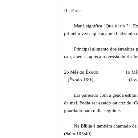
II - Parte
Maná significa “Que é isto ?”. 
primeira vez e que acabou batizando 
Principal alimento dos israelitas
cair, apenas, após a travessia do rio 
2o Mês do Êxodo 1o Mês do
(Êxodo 16:1) (Jos.5:10-1
Era parecido com a geada esbran
de mel. Podia ser assado ou cozido. Co
guardado para o dia seguinte.
Na Bíblia é também chamado de 
(Salm.105:40).