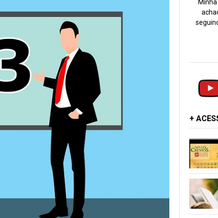
Minha 
achad
seguind
+ ACE