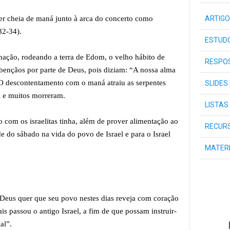
r cheia de maná junto à arca do concerto como
ARTIGO
32-34).
ESTUDO
nação, rodeando a terra de Edom, o velho hábito de
RESPOS
bençãos por parte de Deus, pois diziam: “A nossa alma
 O descontentamento com o maná atraiu as serpentes
SLIDES
l e muitos morreram.
LISTAS
 com os israelitas tinha, além de prover alimentação ao
RECURS
de do sábado na vida do povo de Israel e para o Israel
MATER
 “Deus quer que seu povo nestes dias reveja com coração
ais passou o antigo Israel, a fim de que possam instruir-
al”.