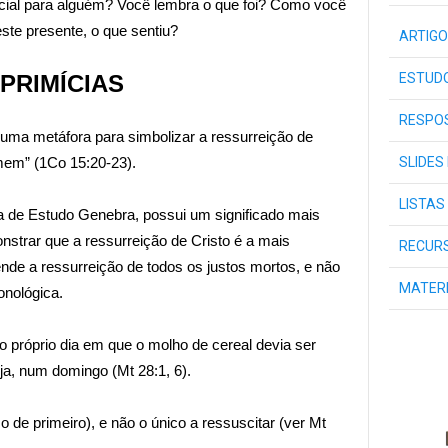
cial para alguém? Você lembra o que foi? Como você
ste presente, o que sentiu?
ARTIGO
ESTUDO
 PRIMÍCIAS
RESPOS
uma metáfora para simbolizar a ressurreição de
SLIDES
mem” (1Co 15:20-23).
LISTAS
ia de Estudo Genebra, possui um significado mais
nstrar que a ressurreição de Cristo é a mais
RECURS
ende a ressurreição de todos os justos mortos, e não
MATER
onológica.
o próprio dia em que o molho de cereal devia ser
ja, num domingo (Mt 28:1, 6).
o de primeiro), e não o único a ressuscitar (ver Mt