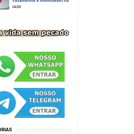
casamentos e solenidades na
IASD
ORIAS