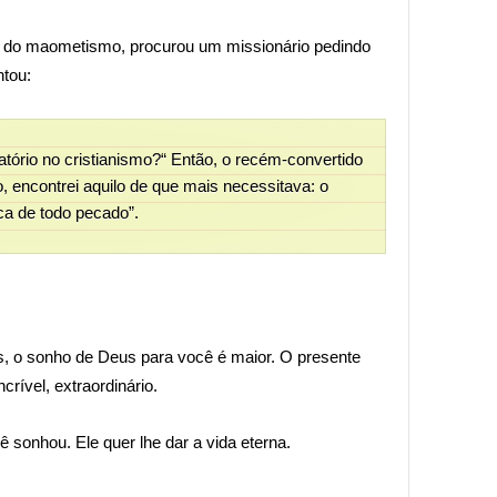
 do maometismo, procurou um missionário pedindo
ntou:
tório no cristianismo?“ Então, o recém-convertido
, encontrei aquilo de que mais necessitava: o
ica de todo pecado”.
, o sonho de Deus para você é maior. O presente
crível, extraordinário.
 sonhou. Ele quer lhe dar a vida eterna.