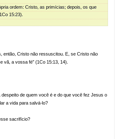
ria ordem: Cristo, as primícias; depois, os que
(1Co 15:23).
, então, Cristo não ressuscitou. E, se Cristo não
e vã, a vossa fé” (1Co 15:13, 14).
 despeito de quem você é e do que você fez Jesus o
ar a vida para salvá-lo?
sse sacrifício?