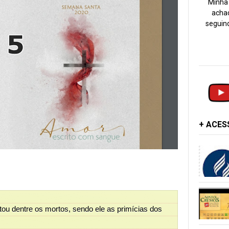
Minha 
achad
seguind
+ ACE
itou dentre os mortos, sendo ele as primícias dos