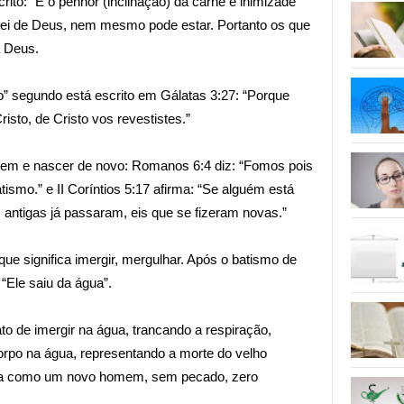
rito: “E o penhor (inclinação) da carne é inimizade
a lei de Deus, nem mesmo pode estar. Portanto os que
a Deus.
o” segundo está escrito em Gálatas 3:27: “Porque
isto, de Cristo vos revestistes.”
mem e nascer de novo: Romanos 6:4 diz: “Fomos pois
ismo.” e II Coríntios 5:17 afirma: “Se alguém está
 antigas já passaram, eis que se fizeram novas.”
ue significa imergir, mergulhar. Após o batismo de
 “Ele saiu da água”.
to de imergir na água, trancando a respiração,
orpo na água, representando a morte do velho
ua como um novo homem, sem pecado, zero