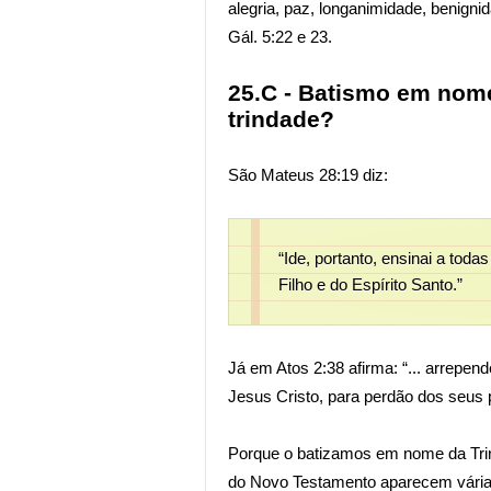
alegria, paz, longanimidade, benigni
Gál. 5:22 e 23.
25.C - Batismo em nom
trindade?
São Mateus 28:19 diz:
“Ide, portanto, ensinai a tod
Filho e do Espírito Santo.”
Já em Atos 2:38 afirma: “... arrepe
Jesus Cristo, para perdão dos seus 
Porque o batizamos em nome da Tr
do Novo Testamento aparecem vária