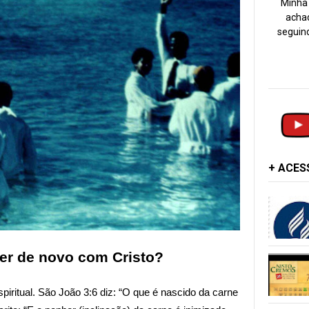
Minha 
achad
seguind
+ ACE
cer de novo com Cristo?
iritual. São João 3:6 diz: “O que é nascido da carne