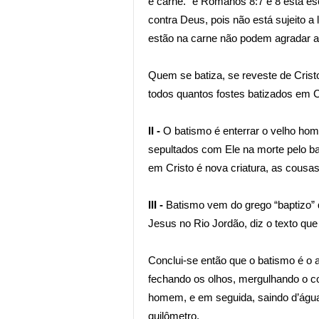
é carne.” e Romanos 8:7 e 8 está esc
contra Deus, pois não está sujeito 
estão na carne não podem agradar 
Quem se batiza, se reveste de Crist
todos quantos fostes batizados em Cr
II -
O batismo é enterrar o velho ho
sepultados com Ele na morte pelo bat
em Cristo é nova criatura, as cousas
III -
Batismo vem do grego “baptizo” q
Jesus no Rio Jordão, diz o texto que
Conclui-se então que o batismo é o a
fechando os olhos, mergulhando o c
homem, e em seguida, saindo d’ág
quilômetro.