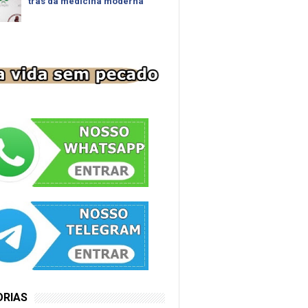
trás da medicina moderna
ORIAS