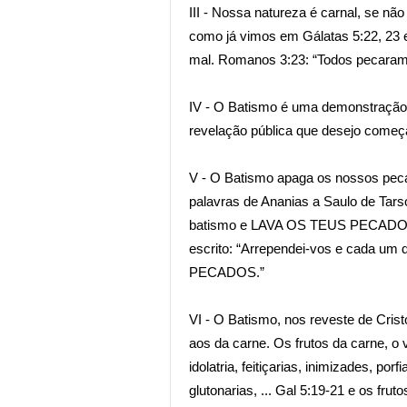
III - Nossa natureza é carnal, se nã
como já vimos em Gálatas 5:22, 23 e
mal. Romanos 3:23: “Todos pecaram,
IV - O Batismo é uma demonstração 
revelação pública que desejo começ
V - O Batismo apaga os nossos pecad
palavras de Ananias a Saulo de Tars
batismo e LAVA OS TEUS PECADOS 
escrito: “Arrependei-vos e cada u
PECADOS.”
VI - O Batismo, nos reveste de Crist
aos da carne. Os frutos da carne, o 
idolatria, feitiçarias, inimizades, por
glutonarias, ... Gal 5:19-21 e os fr