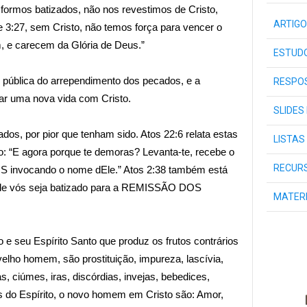
o formos batizados, não nos revestimos de Cristo,
ARTIGO
 3:27, sem Cristo, não temos força para vencer o
 e carecem da Glória de Deus.”
ESTUDO
pública do arrependimento dos pecados, e a
RESPOS
ar uma nova vida com Cristo.
SLIDES
os, por pior que tenham sido. Atos 22:6 relata estas
LISTAS
o: “E agora porque te demoras? Levanta-te, recebe o
RECURS
invocando o nome dEle.” Atos 2:38 também está
m de vós seja batizado para a REMISSÃO DOS
MATER
o e seu Espírito Santo que produz os frutos contrários
velho homem, são prostituição, impureza, lascívia,
fias, ciúmes, iras, discórdias, invejas, bebedices,
utos do Espírito, o novo homem em Cristo são: Amor,