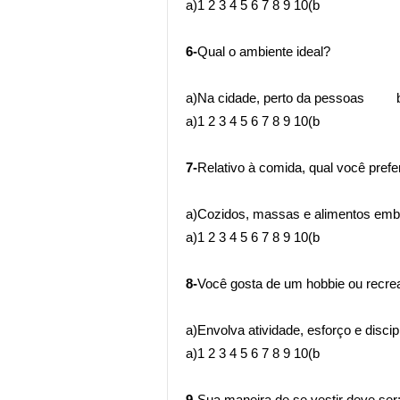
a)1 2 3 4 5 6 7 8 9 10(b
6-
Qual o ambiente ideal?
a)Na cidade, perto da pessoas b)
a)1 2 3 4 5 6 7 8 9 10(b
7-
Relativo à comida, qual você prefe
a)Cozidos, massas e alimentos em
a)1 2 3 4 5 6 7 8 9 10(b
8-
Você gosta de um hobbie ou recre
a)Envolva atividade, esforço e di
a)1 2 3 4 5 6 7 8 9 10(b
9-
Sua maneira de se vestir deve ser