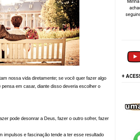
Minha 
achad
seguind
+ ACE
am nossa vida diretamente; se você quer fazer algo
 pensa em casar, diante disso deveria escolher o
fazer pode d
esonrar a Deus, f
azer o outro sofrer, f
azer
 impulsos e fascinação tende a ter esse resultado