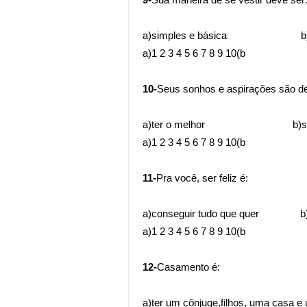
a)simples e básica b)difer
a)1 2 3 4 5 6 7 8 9 10(b
10-
Seus sonhos e aspirações são de
a)ter o melhor b)ser 
a)1 2 3 4 5 6 7 8 9 10(b
11-
Pra você, ser feliz é:
a)conseguir tudo que quer b)qu
a)1 2 3 4 5 6 7 8 9 10(b
12-
Casamento é:
a)ter um cônjuge,filhos, uma cas