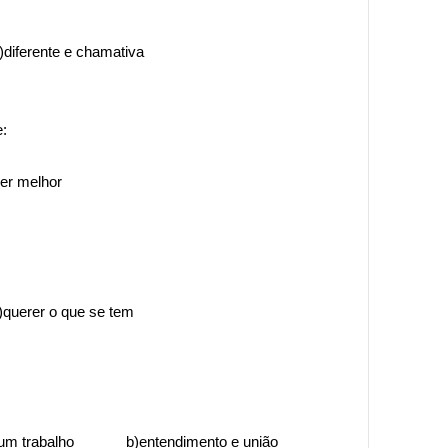
ente e chamativa
:
melhor
erer o que se tem
a e um trabalho b)entendimento e união