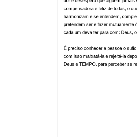
dor e desespero que alguém jamais s
compensadora e feliz de todas, o qu
harmonizam e se entendem, complet
pretendem ser e fazer mutuamente 
cada um deva ter para com:
Deus, o
É preciso conhecer a pessoa o sufici
com isso maltratá-la e rejeitá-la dep
Deus e TEMPO, para perceber se rea