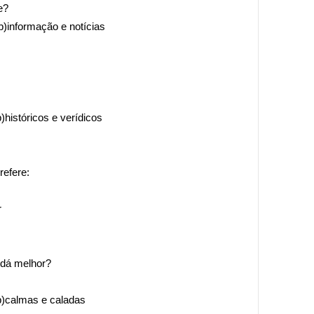
e?
nformação e notícias
ricos e verídicos
refere:
r
 dá melhor?
)calmas e caladas