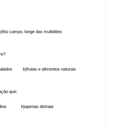
No campo, longe das multidões
re?
balados b)frutas e alimentos naturais
ação que:
sciplina b)apenas distraia
: