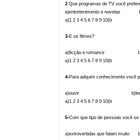
2
Que programas de TV você prefer
a)entretenimento e novelas b)i
a)1 2 3 4 5 6 7 8 9 10(b
3-
E os filmes?
a)ficção e romance b)histó
a)1 2 3 4 5 6 7 8 9 10(b
4-
Para adquirir conhecimento você p
a)ouvir b)le
a)1 2 3 4 5 6 7 8 9 10(b
5-
Com que tipo de pessoas você se
a)extrovertidas que falam muito b