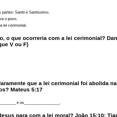
s partes: Santo e Santíssimo.
ara o povo.
la lei cerimonial.
o, o que ocorreria com a lei cerimonial? Dani
que V ou F)
laramente que a lei cerimonial foi abolida n
os? Mateus 5:17
_________ e os_________________.
e Jesus para com a lei moral? João 15:10; Ti