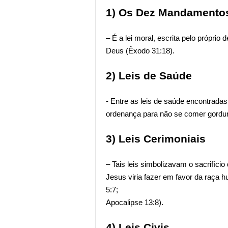
1) Os Dez Mandament
– É a lei moral, escrita pelo próprio 
Deus (Êxodo 31:18).
2) Leis de Saúde
- Entre as leis de saúde encontrada
ordenança para não se comer gordura
3) Leis Cerimoniais
– Tais leis simbolizavam o sacrifício
Jesus viria fazer em favor da raça h
5:7;
Apocalipse 13:8).
4) Leis Civis