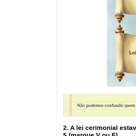
Não podemos confundir quem esc
2. A lei cerimonial est
5 (marque V ou F)