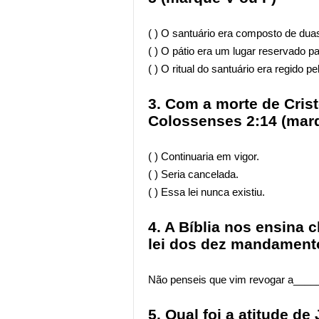
( ) O santuário era composto de dua
( ) O pátio era um lugar reservado p
( ) O ritual do santuário era regido pe
3. Com a morte de Crist
Colossenses 2:14 (mar
( ) Continuaria em vigor.
( ) Seria cancelada.
( ) Essa lei nunca existiu.
4. A Bíblia nos ensina c
lei dos dez mandament
Não penseis que vim revogar a___
5. Qual foi a atitude d