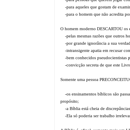
-para aqueles que gostam de examin
-para o homem que não acredita por
O homem moderno DESCARTOU os en
-pelas mesmas razões que outros hom
-por grande ignorância a sua verda
-intransigente apatia em recusar cons
-bem conhecidos pseudocientistas po
-convicção secreta de que este Livro
Somente uma pessoa PRECONCEITUOS
-os ensinamentos bíblicos são passado
propósito;
-a Bíblia está cheia de discrepâncias
-Ela só poderia ser trabalho irrelev