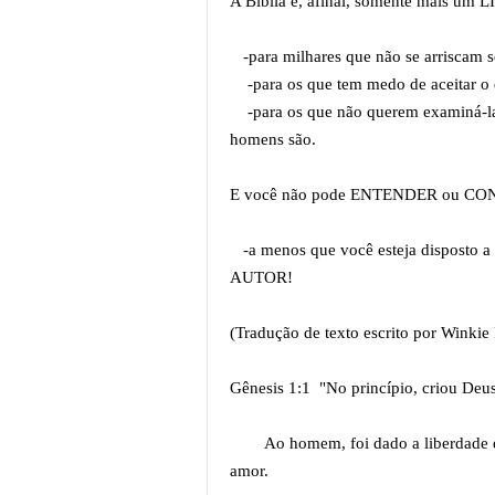
A Bíblia é, afinal, somente mais u
-para milhares que não se arriscam 
-para os que tem medo de aceitar o 
-para os que não querem examiná-la
homens são.
E você não pode ENTENDER ou CONF
-a menos que você esteja disposto a c
AUTOR!
(Tradução de texto escrito por Winkie
Gênesis 1:1 "No princípio, criou Deus 
Ao homem, foi dado a liberdade de 
amor.