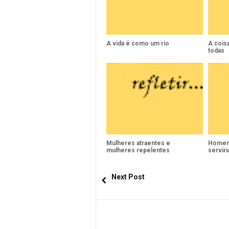
A vida é como um rio
A cois
todas
Mulheres atraentes e
Homens
mulheres repelentes
serviri
Next Post