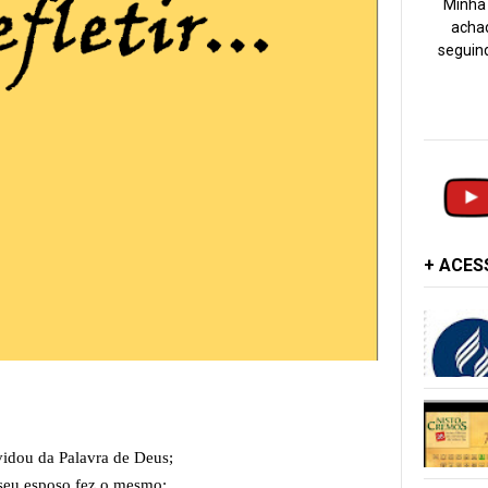
Minha 
achad
seguind
+ ACE
idou da Palavra de Deus;
eu esposo fez o mesmo;