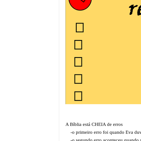
A Bíblia está CHEIA de erros
-o primeiro erro foi quando Eva duv
-o segundo erro aconteceu quando s