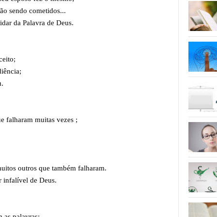
ão sendo cometidos...
dar da Palavra de Deus.
eito;
iência;
u.
e falharam muitas vezes ;
uitos outros que também falharam.
infalível de Deus.
as palavras;