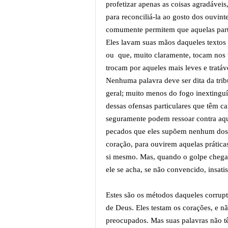
profetizar apenas as coisas agradáveis
para reconciliá-la ao gosto dos ouvint
comumente permitem que aquelas part
Eles lavam suas mãos daqueles textos 
ou que, muito claramente, tocam nos ví
trocam por aqueles mais leves e tratáv
Nenhuma palavra deve ser dita da tri
geral; muito menos do fogo inextinguí
dessas ofensas particulares que têm c
seguramente podem ressoar contra aque
pecados que eles supõem nenhum dos
coração, para ouvirem aquelas prática
si mesmo. Mas, quando o golpe chega 
ele se acha, se não convencido, insati
Estes são os métodos daqueles corrupt
de Deus. Eles testam os corações, e nã
preocupados. Mas suas palavras não 