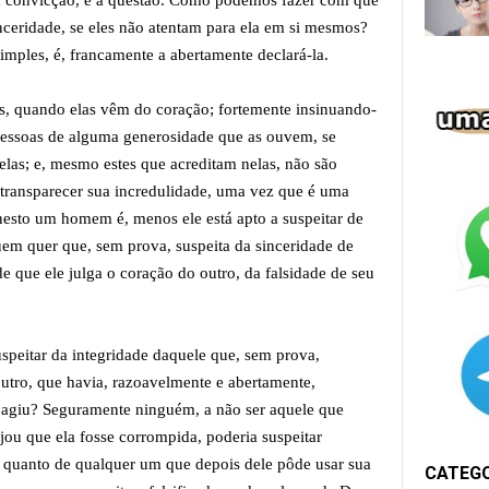
 convicção, é a questão. Como podemos fazer com que
ceridade, se eles não atentam para ela em si mesmos?
mples, é, francamente a abertamente declará-la.
es, quando elas vêm do coração; fortemente insinuando-
 pessoas de alguma generosidade que as ouvem, se
las; e, mesmo estes que acreditam nelas, não são
 transparecer sua incredulidade, uma vez que é uma
esto um homem é, menos ele está apto a suspeitar de
quem quer que, sem prova, suspeita da sinceridade de
 que ele julga o coração do outro, da falsidade de seu
speitar da integridade daquele que, sem prova,
outro, que havia, razoavelmente e abertamente,
e agiu? Seguramente ninguém, a não ser aquele que
ou que ela fosse corrompida, poderia suspeitar
o, quanto de qualquer um que depois dele pôde usar sua
CATEG