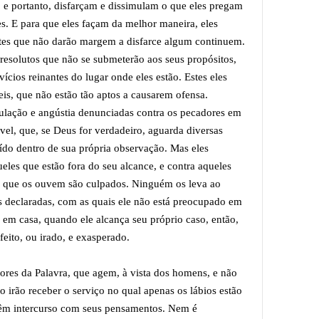
, e portanto, disfarçam e dissimulam o que eles pregam
es. E para que eles façam da melhor maneira, eles
es que não darão margem a disfarce algum continuem.
resolutos que não se submeterão aos seus propósitos,
cios reinantes do lugar onde eles estão. Estes eles
eis, que não estão tão aptos a causarem ofensa.
bulação e angústia denunciadas contra os pecadores em
vel, que, se Deus for verdadeiro, aguarda diversas
aído dentro de sua própria observação. Mas eles
les que estão fora do seu alcance, e contra aqueles
 que os ouvem são culpados. Ninguém os leva ao
s declaradas, com as quais ele não está preocupado em
em casa, quando ele alcança seu próprio caso, então,
sfeito, ou irado, e exasperado.
ores da Palavra, que agem, à vista dos homens, e não
o irão receber o serviço no qual apenas os lábios estão
têm intercurso com seus pensamentos. Nem é