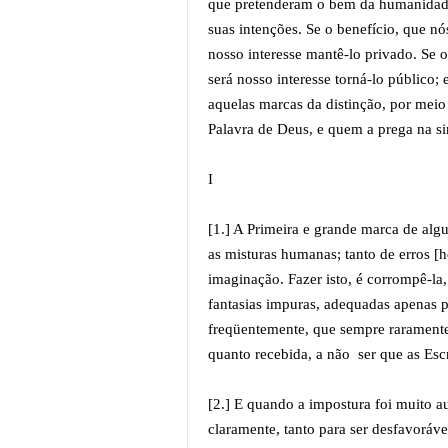
que pretenderam o bem da humanidad
suas intenções. Se o benefício, que n
nosso interesse mantê-lo privado. Se 
será nosso interesse torná-lo público; 
aquelas marcas da distinção, por mei
Palavra de Deus, e quem a prega na s
I
[1.] A Primeira e grande marca de alg
as misturas humanas; tanto de erros [h
imaginação. Fazer isto, é corrompê-la,
fantasias impuras, adequadas apenas pa
freqüentemente, que sempre raramente 
quanto recebida, a não ser que as Escr
[2.] E quando a impostura foi muito au
claramente, tanto para ser desfavoráve