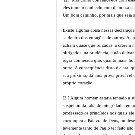
[2.] Mas como convencê-los com esta
eles tomem conhecimento de nossa sin
Um bom caminho, por mais que seja si
Existe alguma coisa nessas declaraçõ
se dentro dos corações de outros. As
acham quase que forçadas, a crerem ne
obrigados, na prudência, a não deixar
regra conhecida que, quanto mais hon
outro. A conseqüência disto é clara: 
seu próximo, dá uma prova provável de
próprio coração.
[3.] Algum homem estaria tentado a su
suspeitou da falta de integridade, em 
professado os princípios nos quais el
corrompeu a Palavra de Deus, ou desej
levemente tanto de Paulo ter feito ist