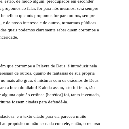
e, estão, de modo algum, preocupados em esconder
ós propomos ao falar, for para nós mesmos, será sempre
o benefício que nós propomos for para outros, sempre
e, é de nosso interesse e de outros, tornarmos públicas
o das quais podemos claramente saber quem corrompe a
inceridade.
uém que corrompe a Palavra de Deus, é introduzir nela
eresias] de outros, quanto de fantasias de sua própria
 no mais alto grau; é misturar com os oráculos de Deus,
ra a boca do diabo! E ainda assim, isto foi feito, tão
alguma opinião errônea [herética] foi, tanto inventada,
ituras fossem citadas para defendê-la.
daciosa, e o texto citado para ela pareceu muito
l ao propósito ou não ter nada com ele, então, o recurso