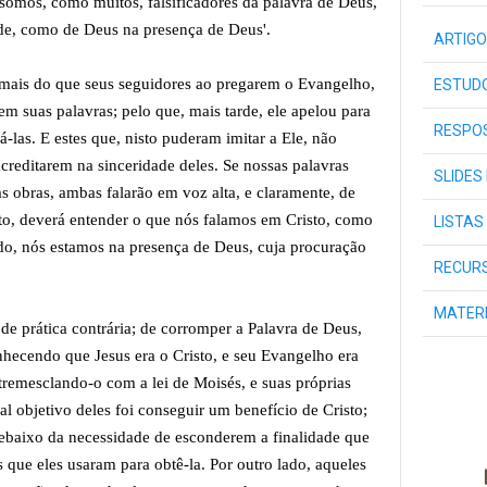
somos, como muitos, falsificadores da palavra de Deus,
ade, como de Deus na presença de Deus'.
ARTIGO
 mais do que seus seguidores ao pregarem o Evangelho,
ESTUDO
m suas palavras; pelo que, mais tarde, ele apelou para
RESPOS
-las. E estes que, nisto puderam imitar a Ele, não
creditarem na sinceridade deles. Se nossas palavras
SLIDES
s obras, ambas falarão em voz alta, e claramente, de
o, deverá entender o que nós falamos em Cristo, como
LISTAS
do, nós estamos na presença de Deus, cuja procuração
RECURS
MATER
de prática contrária; de corromper a Palavra de Deus,
nhecendo que Jesus era o Cristo, e seu Evangelho era
ntremesclando-o com a lei de Moisés, e suas próprias
pal objetivo deles foi conseguir um benefício de Cristo;
ebaixo da necessidade de esconderem a finalidade que
que eles usaram para obtê-la. Por outro lado, aqueles