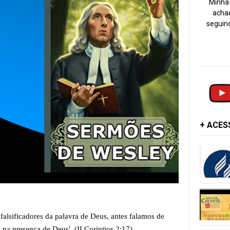
Minha 
achad
seguind
+ ACE
alsificadores da palavra de Deus, antes falamos de
 na presença de Deus'.
(II Corintios 2:17)