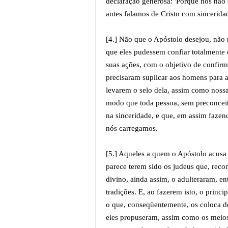
declaração generosa: 'Porque nós não 
antes falamos de Cristo com sincerid
[4.] Não que o Apóstolo desejou, não
que eles pudessem confiar totalmente e
suas ações, com o objetivo de confirmá
precisaram suplicar aos homens para a
levarem o selo dela, assim como nossa
modo que toda pessoa, sem preconceit
na sinceridade, e que, em assim fazen
nós carregamos.
[5.] Aqueles a quem o Apóstolo acusa 
parece terem sido os judeus que, reco
divino, ainda assim, o adulteraram, e
tradições. E, ao fazerem isto, o princi
o que, conseqüentemente, os coloca d
eles propuseram, assim como os meios 