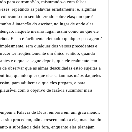
do para corrompê-lo, misturando-o com falsas
s vezes, repetindo as palavras erradamente; e, algumas
s colocando um sentido errado sobre elas; um que é
tranho à intenção do escritor, no lugar de onde elas
a intenção, naquele mesmo lugar, assim como ao que ele
ritos. E isto é facilmente efetuado: qualquer passagem é
 simplesmente, sem qualquer dos versos precedentes e
parecer ter freqüentemente um único sentido, quando
antes e o que se segue depois, que ele realmente tem
e de observar que as almas descuidadas estão sujeitas a
utrina, quando quer que eles caiam nas mãos daqueles
assim, para adulterar o que eles pregam, e para
 plausível com o objetivo de fazê-la sucumbir mais
orrompem a Palavra de Deus, embora em um grau menor,
e assim procedem, não acrescentando a ela, mas tirando
quanto a substância dela fora, enquanto eles planejam