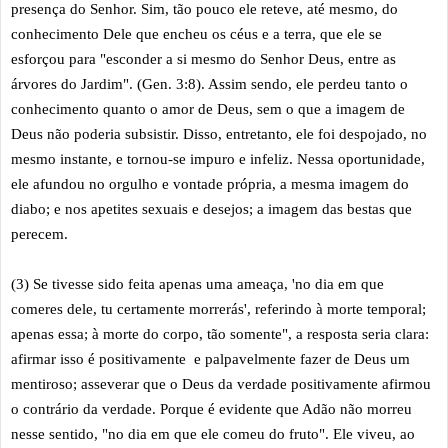
presença do Senhor. Sim, tão pouco ele reteve, até mesmo, do
conhecimento Dele que encheu os céus e a terra, que ele se
esforçou para "esconder a si mesmo do Senhor Deus, entre as
árvores do Jardim". (Gen. 3:8). Assim sendo, ele perdeu tanto o
conhecimento quanto o amor de Deus, sem o que a imagem de
Deus não poderia subsistir. Disso, entretanto, ele foi despojado, no
mesmo instante, e tornou-se impuro e infeliz. Nessa oportunidade,
ele afundou no orgulho e vontade própria, a mesma imagem do
diabo; e nos apetites sexuais e desejos; a imagem das bestas que
perecem.
(3) Se tivesse sido feita apenas uma ameaça, 'no dia em que
comeres dele, tu certamente morrerás', referindo à morte temporal;
apenas essa; à morte do corpo, tão somente", a resposta seria clara:
afirmar isso é positivamente e palpavelmente fazer de Deus um
mentiroso; asseverar que o Deus da verdade positivamente afirmou
o contrário da verdade. Porque é evidente que Adão não morreu
nesse sentido, "no dia em que ele comeu do fruto". Ele viveu, ao