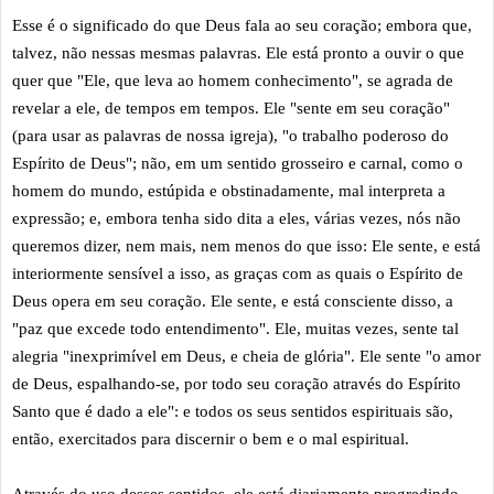
Esse é o significado do que Deus fala ao seu coração; embora que,
talvez, não nessas mesmas palavras. Ele está pronto a ouvir o que
quer que "Ele, que leva ao homem conhecimento", se agrada de
revelar a ele, de tempos em tempos. Ele "sente em seu coração"
(para usar as palavras de nossa igreja), "o trabalho poderoso do
Espírito de Deus"; não, em um sentido grosseiro e carnal, como o
homem do mundo, estúpida e obstinadamente, mal interpreta a
expressão; e, embora tenha sido dita a eles, várias vezes, nós não
queremos dizer, nem mais, nem menos do que isso: Ele sente, e está
interiormente sensível a isso, as graças com as quais o Espírito de
Deus opera em seu coração. Ele sente, e está consciente disso, a
"paz que excede todo entendimento". Ele, muitas vezes, sente tal
alegria "inexprimível em Deus, e cheia de glória". Ele sente "o amor
de Deus, espalhando-se, por todo seu coração através do Espírito
Santo que é dado a ele": e todos os seus sentidos espirituais são,
então, exercitados para discernir o bem e o mal espiritual.
Através do uso desses sentidos, ele está diariamente progredindo,