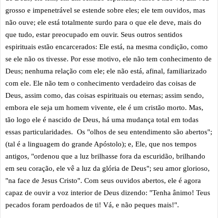
grosso e impenetrável se estende sobre eles; ele tem ouvidos, mas
não ouve; ele está totalmente surdo para o que ele deve, mais do
que tudo, estar preocupado em ouvir. Seus outros sentidos
espirituais estão encarcerados: Ele está, na mesma condição, como
se ele não os tivesse. Por esse motivo, ele não tem conhecimento de
Deus; nenhuma relação com ele; ele não está, afinal, familiarizado
com ele. Ele não tem o conhecimento verdadeiro das coisas de
Deus, assim como, das coisas espirituais ou eternas; assim sendo,
embora ele seja um homem vivente, ele é um cristão morto. Mas,
tão logo ele é nascido de Deus, há uma mudança total em todas
essas particularidades. Os "olhos de seu entendimento são abertos";
(tal é a linguagem do grande Apóstolo); e, Ele, que nos tempos
antigos, "ordenou que a luz brilhasse fora da escuridão, brilhando
em seu coração, ele vê a luz da glória de Deus"; seu amor glorioso,
"na face de Jesus Cristo". Com seus ouvidos abertos, ele é agora
capaz de ouvir a voz interior de Deus dizendo: "Tenha ânimo! Teus
pecados foram perdoados de ti! Vá, e não peques mais!".