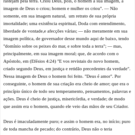
rastejam pela terra. Criou Deus, pois, o homem à sua imagem, à
imagem de Deus o criou; homem e mulher os criou". — Não
somente, em sua imagem natural, um retrato de sua própria
imortalidade; uma existência espiritual, Doda com entendimento,
liberdade de vontade,e afecções várias; — não meramente em sua
imagem política, de governador desse mundo aqui de baixo, tendo
"domínio sobre os peixes do mar, e sobre toda a terra"; — mas,
principalmente, em sua imagem moral; que, de acordo com o
Apóstolo, em (Efésios 4:24) "E vos revistais do novo homem,
criado segundo Deus, em justiça e retidão precedentes da verdade".
Nessa imagem de Deus o homem foi feito. "Deus é amor". Por
conseguinte, o homem de sua criação era cheio de amor; que era o
princípio único de todo seu temperamento, pensamentos, palavras e
ações. Deus é cheio de justiça, misericórdia, e verdade; de modo
que assim era o homem, quando ele veio das mãos de seu Criador.
Deus é imaculadamente puro; e assim o homem era, no início; puro
de toda mancha de pecado; do contrário, Deus não o teria