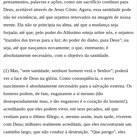
pensamentos, palavras e ações, como um sacrifício contínuo para
Deus, aceitável através de Jesus Cristo. Agora, essa santidade pode
não ter existência, até que sejamos renovados na imagem de nossa
mente. Ela não se principia na alma, até que a mudança seja
forjada; até que, pelo poder do Altíssimo esteja sobre nós, e sejamos
"trazidos das trevas para a luz; do poder do diabo, para Deus"; ou
seja, até que nasçamos novamente; o que, entretanto, é
absolutamente necessário, com o objetivo da santidade.
(2) Mas, "sem santidade, nenhum homem verá o Senhor"; poderá
ver a face de Deus na glória. Como conseqüência, o novo
nascimento é absolutamente necessário para a salvação externa. Os
homens podem, de fato, enganarem a si mesmo (tão
desesperadamente mau, e tão enganoso é o coração do homem!),
acreditando que eles podem viver, em seus pecados, até que
venham para o último fôlego, e, mesmo assim, mais tarde, viverem
com Deus; milhares realmente acreditam, que eles encontraram um
caminho largo, que não conduz à destruição. "Que perigo", eles