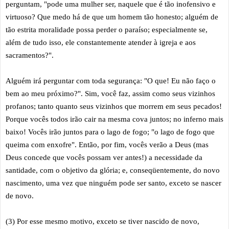
perguntam, "pode uma mulher ser, naquele que é tão inofensivo e
virtuoso? Que medo há de que um homem tão honesto; alguém de
tão estrita moralidade possa perder o paraíso; especialmente se,
além de tudo isso, ele constantemente atender à igreja e aos
sacramentos?".
Alguém irá perguntar com toda segurança: "O que! Eu não faço o
bem ao meu próximo?". Sim, você faz, assim como seus vizinhos
profanos; tanto quanto seus vizinhos que morrem em seus pecados!
Porque vocês todos irão cair na mesma cova juntos; no inferno mais
baixo! Vocês irão juntos para o lago de fogo; "o lago de fogo que
queima com enxofre". Então, por fim, vocês verão a Deus (mas
Deus concede que vocês possam ver antes!) a necessidade da
santidade, com o objetivo da glória; e, conseqüentemente, do novo
nascimento, uma vez que ninguém pode ser santo, exceto se nascer
de novo.
(3) Por esse mesmo motivo, exceto se tiver nascido de novo,