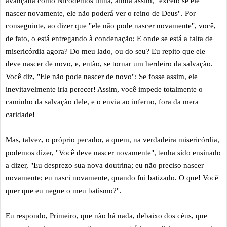
avançada como Nicodemos tinha, ainda assim, "exceto se ele
nascer novamente, ele não poderá ver o reino de Deus". Por
conseguinte, ao dizer que "ele não pode nascer novamente", você,
de fato, o está entregando à condenação; E onde se está a falta de
misericórdia agora? Do meu lado, ou do seu? Eu repito que ele
deve nascer de novo, e, então, se tornar um herdeiro da salvação.
Você diz, "Ele não pode nascer de novo": Se fosse assim, ele
inevitavelmente iria perecer! Assim, você impede totalmente o
caminho da salvação dele, e o envia ao inferno, fora da mera
caridade!
Mas, talvez, o próprio pecador, a quem, na verdadeira misericórdia,
podemos dizer, "Você deve nascer novamente", tenha sido ensinado
a dizer, "Eu desprezo sua nova doutrina; eu não preciso nascer
novamente; eu nasci novamente, quando fui batizado. O que! Você
quer que eu negue o meu batismo?".
Eu respondo, Primeiro, que não há nada, debaixo dos céus, que