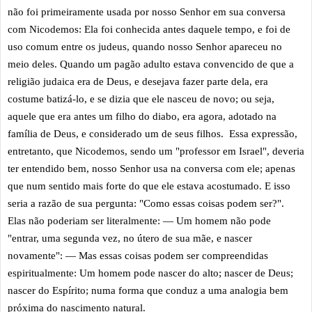
não foi primeiramente usada por nosso Senhor em sua conversa
com Nicodemos: Ela foi conhecida antes daquele tempo, e foi de
uso comum entre os judeus, quando nosso Senhor apareceu no
meio deles. Quando um pagão adulto estava convencido de que a
religião judaica era de Deus, e desejava fazer parte dela, era
costume batizá-lo, e se dizia que ele nasceu de novo; ou seja,
aquele que era antes um filho do diabo, era agora, adotado na
família de Deus, e considerado um de seus filhos. Essa expressão,
entretanto, que Nicodemos, sendo um "professor em Israel", deveria
ter entendido bem, nosso Senhor usa na conversa com ele; apenas
que num sentido mais forte do que ele estava acostumado. E isso
seria a razão de sua pergunta: "Como essas coisas podem ser?".
Elas não poderiam ser literalmente: — Um homem não pode
"entrar, uma segunda vez, no útero de sua mãe, e nascer
novamente": — Mas essas coisas podem ser compreendidas
espiritualmente: Um homem pode nascer do alto; nascer de Deus;
nascer do Espírito; numa forma que conduz a uma analogia bem
próxima do nascimento natural.