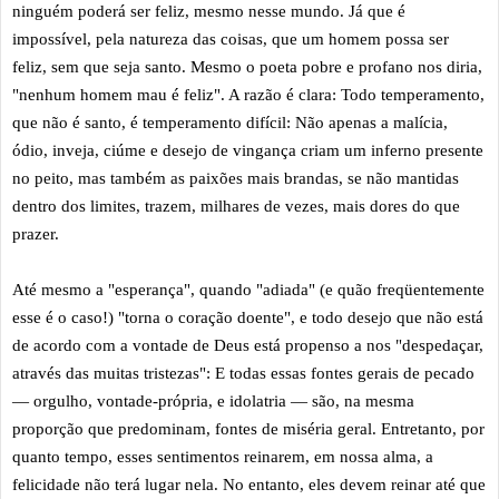
ninguém poderá ser feliz, mesmo nesse mundo. Já que é
impossível, pela natureza das coisas, que um homem possa ser
feliz, sem que seja santo. Mesmo o poeta pobre e profano nos diria,
"nenhum homem mau é feliz". A razão é clara: Todo temperamento,
que não é santo, é temperamento difícil: Não apenas a malícia,
ódio, inveja, ciúme e desejo de vingança criam um inferno presente
no peito, mas também as paixões mais brandas, se não mantidas
dentro dos limites, trazem, milhares de vezes, mais dores do que
prazer.
Até mesmo a "esperança", quando "adiada" (e quão freqüentemente
esse é o caso!) "torna o coração doente", e todo desejo que não está
de acordo com a vontade de Deus está propenso a nos "despedaçar,
através das muitas tristezas": E todas essas fontes gerais de pecado
— orgulho, vontade-própria, e idolatria — são, na mesma
proporção que predominam, fontes de miséria geral. Entretanto, por
quanto tempo, esses sentimentos reinarem, em nossa alma, a
felicidade não terá lugar nela. No entanto, eles devem reinar até que