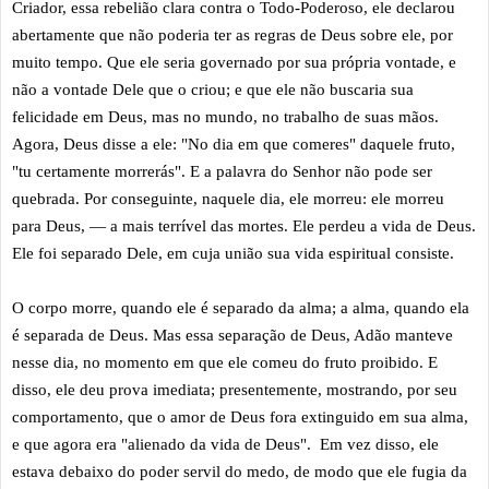
Criador, essa rebelião clara contra o Todo-Poderoso, ele declarou
abertamente que não poderia ter as regras de Deus sobre ele, por
muito tempo. Que ele seria governado por sua própria vontade, e
não a vontade Dele que o criou; e que ele não buscaria sua
felicidade em Deus, mas no mundo, no trabalho de suas mãos.
Agora, Deus disse a ele: "No dia em que comeres" daquele fruto,
"tu certamente morrerás". E a palavra do Senhor não pode ser
quebrada. Por conseguinte, naquele dia, ele morreu: ele morreu
para Deus, — a mais terrível das mortes. Ele perdeu a vida de Deus.
Ele foi separado Dele, em cuja união sua vida espiritual consiste.
O corpo morre, quando ele é separado da alma; a alma, quando ela
é separada de Deus. Mas essa separação de Deus, Adão manteve
nesse dia, no momento em que ele comeu do fruto proibido. E
disso, ele deu prova imediata; presentemente, mostrando, por seu
comportamento, que o amor de Deus fora extinguido em sua alma,
e que agora era "alienado da vida de Deus". Em vez disso, ele
estava debaixo do poder servil do medo, de modo que ele fugia da