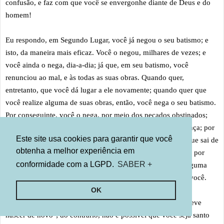
confusão, e faz com que você se envergonhe diante de Deus e do
homem!
Eu respondo, em Segundo Lugar, você já negou o seu batismo; e
isto, da maneira mais eficaz. Você o negou, milhares de vezes; e
você ainda o nega, dia-a-dia; já que, em seu batismo, você
renunciou ao mal, e às todas as suas obras. Quando quer,
entretanto, que você dá lugar a ele novamente; quando quer que
você realize alguma de suas obras, então, você nega o seu batismo.
Por conseguinte, você o nega, por meio dos pecados obstinados;
por meio de todos os atos de sujidade, bebedeira, ou vingança; por
Este site usa cookies para garantir que você
meio de toda palavra obscena e profana; através de praga que sai de
obtenha a melhor experiência em
sua boca. Todo tempo, você profana o dia do Senhor; você, por
conformidade com a LGPD.
SABER +
meio disso, nega seu batismo; sim, todo tempo, você faz alguma
coisa para alguém, que você não gostaria que ele fizesse a você.
OK
Eu respondo, Terceiro Lugar, seja batizado ou não, "você deve
nascer de novo"; do contrário, não é possível que você seja santo