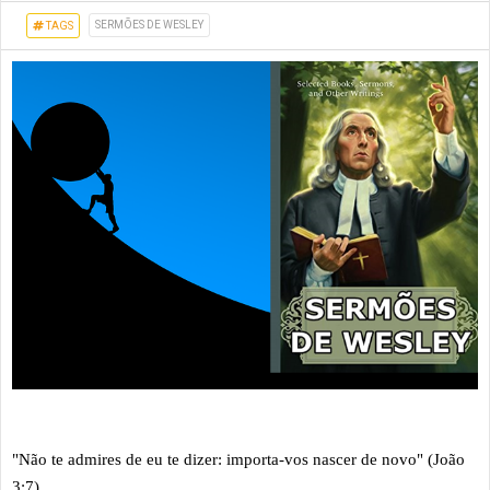
SERMÕES DE WESLEY
TAGS
"Não te admires de eu te dizer: importa-vos nascer de novo" (João
3:7)