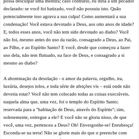
possa desculpar uma mentira; caso contrário, eu diria a um pecador
declarado: se você foi batizado, você não possuiu isto. Quão
potencialmente isso agrava a sua culpa! Como aumentará a sua
condenação! Você estava devotado a Deus, aos oito anos de idade?
E, todos esses anos, você não tem sido devotado ao diabo? Você
não foi, mesmo antes do uso da razão, consagrado a Deus, ao Pai,
ao Filho, e ao Espírito Santo? E você, desde que começou a fazer
uso dela, não tem flutuado, na face de Deus, e consagrado a si
mesmo ao diabo?
A abominação da desolação - o amor da palavra, orgulho, ira,
luxúria, desejos tolos, e toda série de afeições vis – está onde não
deveria estar? Você não tem colocado todas as coisas execráveis,
naquela alma que, uma vez, foi o templo do Espírito Santo;
reservada para a "habitação de Deus, através do Espírito"; sim,
solenemente, entregue a ele? E você não se gloria nisso, de que
você, uma vez, pertenceu a Deus? Oh! Envergonhe-se! Enrubesça!
Esconda-se na terra! Não se glorie mais do que o preenche com