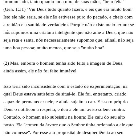
pronunciado, tanto quanto toda obra de suas mãos, "bem feita"
(Gen. 1:31) "Viu Deus tudo quanto fizera, e eis que era muito bom".
Isto ele não seria, se ele não estivesse puro do pecado, e cheio com
a retidão e a santidade verdadeira. Porque não existe meio termo: se
nós supomos uma criatura inteligente que não ame a Deus, que não
seja reta e santa, nós necessariamente supomos que, afinal, não seja
uma boa pessoa; muito menos, que seja "muito boa".
(2) Mas, embora o homem tenha sido feito a imagem de Deus,
ainda assim, ele não foi feito imutável.
Isso teria sido inconsistente com o estado de experimentação, na
qual Deus estava satisfeito de situá-lo. Ele foi, entretanto, criado
capaz de permanecer nele, e ainda sujeito a cair. E isso o próprio
Deus o notificou a respeito, e deu a ele um aviso solene contra.
Contudo, o homem não subsistiu na honra: Ele caiu do seu alto
posto. Ele "comeu da árvore que o Senhor tinha ordenado a ele que
não comesse". Por esse ato proposital de desobediência ao seu