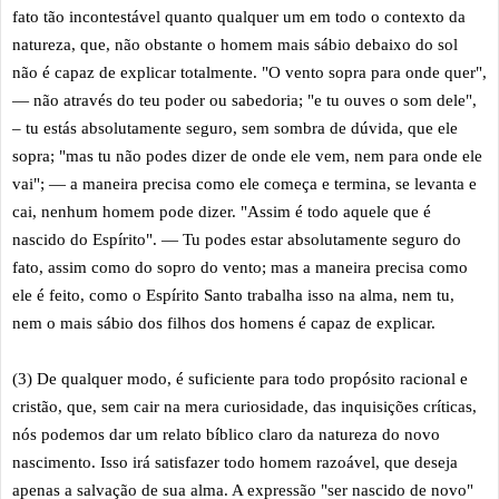
fato tão incontestável quanto qualquer um em todo o contexto da
natureza, que, não obstante o homem mais sábio debaixo do sol
não é capaz de explicar totalmente. "O vento sopra para onde quer",
— não através do teu poder ou sabedoria; "e tu ouves o som dele",
– tu estás absolutamente seguro, sem sombra de dúvida, que ele
sopra; "mas tu não podes dizer de onde ele vem, nem para onde ele
vai"; — a maneira precisa como ele começa e termina, se levanta e
cai, nenhum homem pode dizer. "Assim é todo aquele que é
nascido do Espírito". — Tu podes estar absolutamente seguro do
fato, assim como do sopro do vento; mas a maneira precisa como
ele é feito, como o Espírito Santo trabalha isso na alma, nem tu,
nem o mais sábio dos filhos dos homens é capaz de explicar.
(3) De qualquer modo, é suficiente para todo propósito racional e
cristão, que, sem cair na mera curiosidade, das inquisições críticas,
nós podemos dar um relato bíblico claro da natureza do novo
nascimento. Isso irá satisfazer todo homem razoável, que deseja
apenas a salvação de sua alma. A expressão "ser nascido de novo"