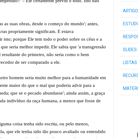
a impedido?' – Ele certamente previu o todo. Isto não
ARTIGO
ESTUDO
as as suas obras, desde o começo do mundo'; antes,
vras propriamente significam. E estava
RESPOS
 isto; porque Ele tem todo o poder sobre os céus e a
que seria melhor impedir. Ele sabia que 'a transgressão
SLIDES
 resultante do primeiro, não seria como o bem
erecedor de ser comparado a ele.
LISTAS
RECURS
imeiro homem seria muito melhor para a humanidade em
ente maior do que o mal que poderia advir para a
MATER
ueda; que se o pecado abundasse'; ainda assim, a graça
 cada indivíduo da raça humana, a menos que fosse de
lguma coisa tenha sido escrita, ou pelo menos,
nda, que ele tenha sido tão pouco avaliado ou entendido