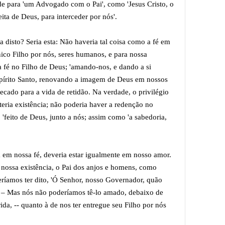
ade para 'um Advogado com o Pai', como 'Jesus Cristo, o
reita de Deus, para interceder por nós'.
a disto? Seria esta: Não haveria tal coisa como a fé em
o Filho por nós, seres humanos, e para nossa
a fé no Filho de Deus; 'amando-nos, e dando a si
spírito Santo, renovando a imagem de Deus em nossos
cado para a vida de retidão. Na verdade, o privilégio
o teria existência; não poderia haver a redenção no
 'feito de Deus, junto a nós; assim como 'a sabedoria,
 em nossa fé, deveria estar igualmente em nosso amor.
nossa existência, o Pai dos anjos e homens, como
ríamos ter dito, 'Ó Senhor, nosso Governador, quão
! – Mas nós não poderíamos tê-lo amado, debaixo de
da, -- quanto à de nos ter entregue seu Filho por nós