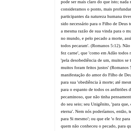
pode ser mais claro do que isto; nad
consideramos o ponto, mais profunda
participantes da natureza humana tive
sido necessário para o Filho de Deus 
a mesma razão de sua vinda para o m
no mundo, e pelo pecado a morte, ass
todos pecaram'. (Romanos 5:12). Não 
fez carne', que 'como em Adão todos m
'pela desobediência de um, muitos se 
muitos foram feitos justos' (Romanos 
manifestação do amor do Filho de De
para sua 'obediência à morte; até mesm
para o espanto de todos os anfitriõe
pecaminoso, que não tinha pensamento 
do seu seio; seu Unigênito, 'para que,
eterna'. Nem nós poderíamos, então, t
para Si mesmo'; ou que ele 'o fez para
quem não conheceu o pecado, para que