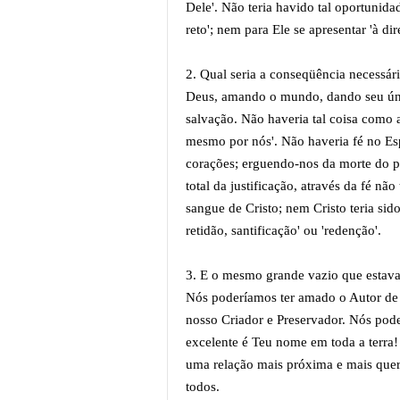
Dele'. Não teria havido tal oportunid
reto'; nem para Ele se apresentar 'à di
2. Qual seria a conseqüência necessári
Deus, amando o mundo, dando seu únic
salvação. Não haveria tal coisa como 
mesmo por nós'. Não haveria fé no E
corações; erguendo-nos da morte do pe
total da justificação, através da fé nã
sangue de Cristo; nem Cristo teria sido
retidão, santificação' ou 'redenção'.
3. E o mesmo grande vazio que estava
Nós poderíamos ter amado o Autor de 
nosso Criador e Preservador. Nós pode
excelente é Teu nome em toda a terra
uma relação mais próxima e mais queri
todos.