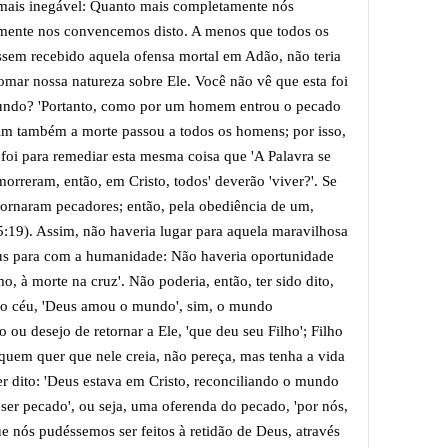
a mais inegável: Quanto mais completamente nós
mente nos convencemos disto. A menos que todos os
ssem recebido aquela ofensa mortal em Adão, não teria
tomar nossa natureza sobre Ele. Você não vê que esta foi
undo? 'Portanto, como por um homem entrou o pecado
im também a morte passou a todos os homens; por isso,
foi para remediar esta mesma coisa que 'A Palavra se
orreram, então, em Cristo, todos' deverão 'viver?'. Se
tornaram pecadores; então, pela obediência de um,
5:19). Assim, não haveria lugar para aquela maravilhosa
us para com a humanidade: Não haveria oportunidade
o, à morte na cruz'. Não poderia, então, ter sido dito,
s do céu, 'Deus amou o mundo', sim, o mundo
ou desejo de retornar a Ele, 'que deu seu Filho'; Filho
 quem quer que nele creia, não pereça, mas tenha a vida
er dito: 'Deus estava em Cristo, reconciliando o mundo
 ser pecado', ou seja, uma oferenda do pecado, 'por nós,
 nós pudéssemos ser feitos à retidão de Deus, através