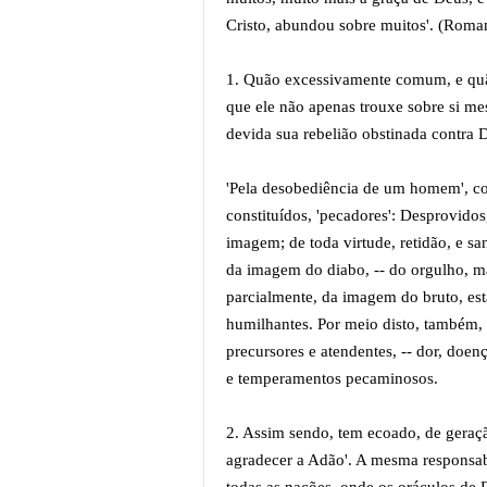
Cristo, abundou sobre muitos'. (Roma
1. Quão excessivamente comum, e quão
que ele não apenas trouxe sobre si me
devida sua rebelião obstinada contra
'Pela desobediência de um homem', co
constituídos, 'pecadores': Desprovid
imagem; de toda virtude, retidão, e sa
da imagem do diabo, -- do orgulho, m
parcialmente, da imagem do bruto, est
humilhantes. Por meio disto, também,
precursores e atendentes, -- dor, doen
e temperamentos pecaminosos.
2. Assim sendo, tem ecoado, de geraçã
agradecer a Adão'. A mesma responsab