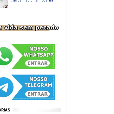
trás da medicina moderna
ORIAS