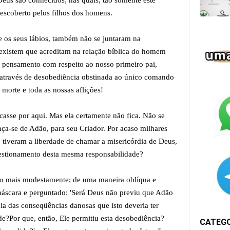
Deus são conhecidos; nas quais, tão somente este
descoberto pelos filhos dos homens.
e os seus lábios, também não se juntaram na
existem que acreditam na relação bíblica do homem
 pensamento com respeito ao nosso primeiro pai,
através de desobediência obstinada ao único comando
morte e toda as nossas aflições!
casse por aqui. Mas ela certamente não fica. Não se
ça-se de Adão, para seu Criador. Por acaso milhares
 tiveram a liberdade de chamar a misericórdia de Deus,
uestionamento desta mesma responsabilidade?
uco mais modestamente; de uma maneira oblíqua e
máscara e perguntado: 'Será Deus não previu que Adão
ia das conseqüências danosas que isto deveria ter
de?Por que, então, Ele permitiu esta desobediência?
CATEG