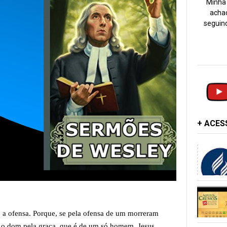
Minha 
achad
seguind
+ ACE
 a ofensa. Porque, se pela ofensa de um morreram
e o dom pela graça, que é de um só homem, Jesus