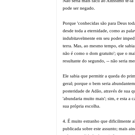
Não seria mais fácil ao Altíssimo tê-l
pode ser negado.
Porque 'conhecidas são para Deus tod
desde toda a eternidade, como as pala
indubitavelmente em seu poder impedir
terra. Mas, ao mesmo tempo, ele sabia 
não é como o dom gratuito'; que o mal
resultante do segundo, -- não seria m
Ele sabia que permitir a queda do pr
geral; porque o bem seria abundantem
posteridade de Adão, através de sua q
'abundaria muito mais'; sim, e esta a
sua própria escolha.
4. É muito estranho que dificilmente a
publicada sobre este assunto; mais ai