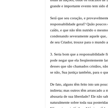
todas as nações, onde os oráculos de 
grande e importante evento tem sido 
Será que seu coração, e provavelment
responsabilidade geral? Quão poucos 
caído, e que não têm nutrido o mesmo
condenando severamente aquele que, 
de seu Criador, trouxe para o mundo a 
3. Seria bom que a responsabilidade fi
pode negar que ela freqüentemente lan
desses que são chamados cristãos, não
se não, Sua justiça também, para o q
De fato, alguns têm feito isto um po
indireta; mas outros têm arrancado a 
abusaria de sua liberdade? Ele não sab
naturalmente sobre toda sua posterida