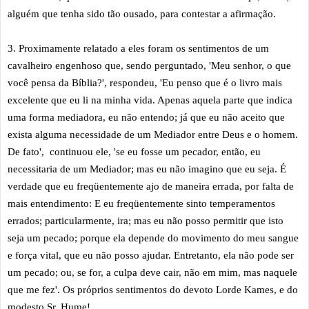
alguém que tenha sido tão ousado, para contestar a afirmação.
3. Proximamente relatado a eles foram os sentimentos de um
cavalheiro engenhoso que, sendo perguntado, 'Meu senhor, o que
você pensa da Bíblia?', respondeu, 'Eu penso que é o livro mais
excelente que eu li na minha vida. Apenas aquela parte que indica
uma forma mediadora, eu não entendo; já que eu não aceito que
exista alguma necessidade de um Mediador entre Deus e o homem.
De fato', continuou ele, 'se eu fosse um pecador, então, eu
necessitaria de um Mediador; mas eu não imagino que eu seja. É
verdade que eu freqüentemente ajo de maneira errada, por falta de
mais entendimento: E eu freqüentemente sinto temperamentos
errados; particularmente, ira; mas eu não posso permitir que isto
seja um pecado; porque ela depende do movimento do meu sangue
e força vital, que eu não posso ajudar. Entretanto, ela não pode ser
um pecado; ou, se for, a culpa deve cair, não em mim, mas naquele
que me fez'. Os próprios sentimentos do devoto Lorde Kames, e do
modesto Sr. Hume!