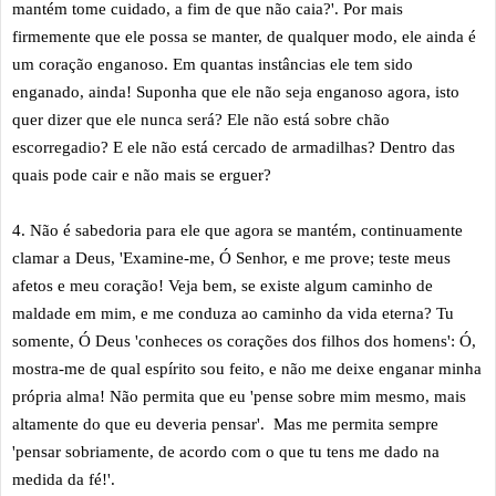
mantém tome cuidado, a fim de que não caia?'. Por mais
firmemente que ele possa se manter, de qualquer modo, ele ainda é
um coração enganoso. Em quantas instâncias ele tem sido
enganado, ainda! Suponha que ele não seja enganoso agora, isto
quer dizer que ele nunca será? Ele não está sobre chão
escorregadio? E ele não está cercado de armadilhas? Dentro das
quais pode cair e não mais se erguer?
4. Não é sabedoria para ele que agora se mantém, continuamente
clamar a Deus, 'Examine-me, Ó Senhor, e me prove; teste meus
afetos e meu coração! Veja bem, se existe algum caminho de
maldade em mim, e me conduza ao caminho da vida eterna? Tu
somente, Ó Deus 'conheces os corações dos filhos dos homens': Ó,
mostra-me de qual espírito sou feito, e não me deixe enganar minha
própria alma! Não permita que eu 'pense sobre mim mesmo, mais
altamente do que eu deveria pensar'. Mas me permita sempre
'pensar sobriamente, de acordo com o que tu tens me dado na
medida da fé!'.