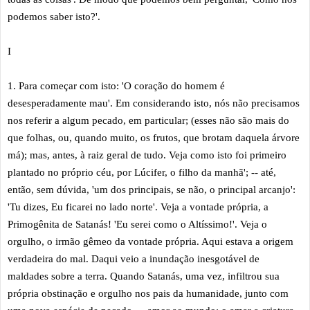
podemos saber isto?'.
I
1. Para começar com isto: 'O coração do homem é
desesperadamente mau'. Em considerando isto, nós não precisamos
nos referir a algum pecado, em particular; (esses não são mais do
que folhas, ou, quando muito, os frutos, que brotam daquela árvore
má); mas, antes, à raiz geral de tudo. Veja como isto foi primeiro
plantado no próprio céu, por Lúcifer, o filho da manhã'; -- até,
então, sem dúvida, 'um dos principais, se não, o principal arcanjo':
'Tu dizes, Eu ficarei no lado norte'. Veja a vontade própria, a
Primogênita de Satanás! 'Eu serei como o Altíssimo!'. Veja o
orgulho, o irmão gêmeo da vontade própria. Aqui estava a origem
verdadeira do mal. Daqui veio a inundação inesgotável de
maldades sobre a terra. Quando Satanás, uma vez, infiltrou sua
própria obstinação e orgulho nos pais da humanidade, junto com