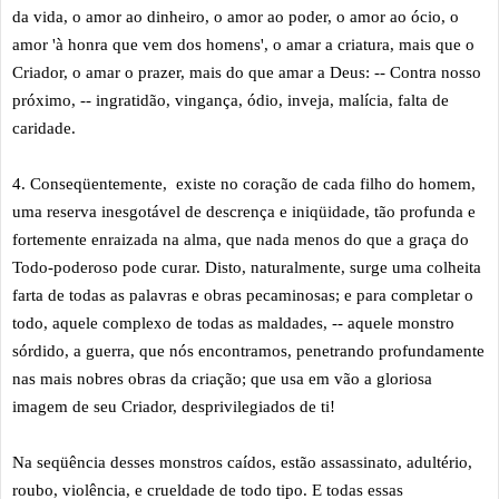
da vida, o amor ao dinheiro, o amor ao poder, o amor ao ócio, o
amor 'à honra que vem dos homens', o amar a criatura, mais que o
Criador, o amar o prazer, mais do que amar a Deus: -- Contra nosso
próximo, -- ingratidão, vingança, ódio, inveja, malícia, falta de
caridade.
4. Conseqüentemente, existe no coração de cada filho do homem,
uma reserva inesgotável de descrença e iniqüidade, tão profunda e
fortemente enraizada na alma, que nada menos do que a graça do
Todo-poderoso pode curar. Disto, naturalmente, surge uma colheita
farta de todas as palavras e obras pecaminosas; e para completar o
todo, aquele complexo de todas as maldades, -- aquele monstro
sórdido, a guerra, que nós encontramos, penetrando profundamente
nas mais nobres obras da criação; que usa em vão a gloriosa
imagem de seu Criador, desprivilegiados de ti!
Na seqüência desses monstros caídos, estão assassinato, adultério,
roubo, violência, e crueldade de todo tipo. E todas essas