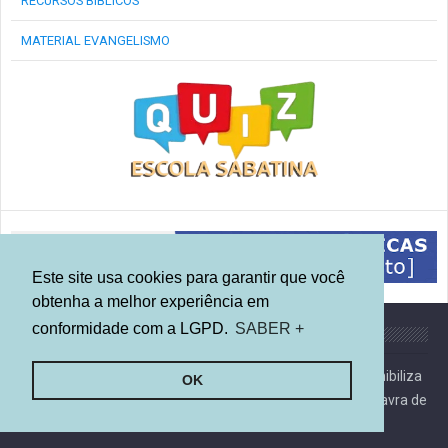
RECURSOS BÍBLICOS
MATERIAL EVANGELISMO
Este site usa cookies para garantir que você
obtenha a melhor experiência em
conformidade com a LGPD.
SABER +
Sobre
Esse blog compartilha informações sobre a Bíblia e disponibiliza
OK
recursos para quem deseja aprofundar os estudos na palavra de
Deus.