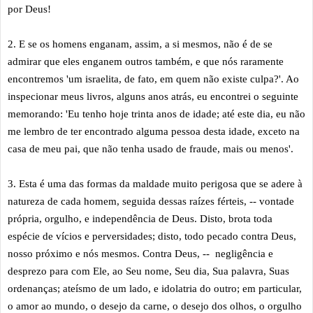
por Deus!
2. E se os homens enganam, assim, a si mesmos, não é de se
admirar que eles enganem outros também, e que nós raramente
encontremos 'um israelita, de fato, em quem não existe culpa?'. Ao
inspecionar meus livros, alguns anos atrás, eu encontrei o seguinte
memorando: 'Eu tenho hoje trinta anos de idade; até este dia, eu não
me lembro de ter encontrado alguma pessoa desta idade, exceto na
casa de meu pai, que não tenha usado de fraude, mais ou menos'.
3. Esta é uma das formas da maldade muito perigosa que se adere à
natureza de cada homem, seguida dessas raízes férteis, -- vontade
própria, orgulho, e independência de Deus. Disto, brota toda
espécie de vícios e perversidades; disto, todo pecado contra Deus,
nosso próximo e nós mesmos. Contra Deus, -- negligência e
desprezo para com Ele, ao Seu nome, Seu dia, Sua palavra, Suas
ordenanças; ateísmo de um lado, e idolatria do outro; em particular,
o amor ao mundo, o desejo da carne, o desejo dos olhos, o orgulho