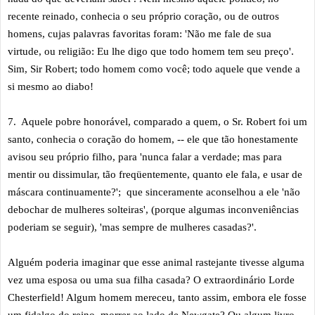
recente reinado, conhecia o seu próprio coração, ou de outros
homens, cujas palavras favoritas foram: 'Não me fale de sua
virtude, ou religião: Eu lhe digo que todo homem tem seu preço'.
Sim, Sir Robert; todo homem como você; todo aquele que vende a
si mesmo ao diabo!
7. Aquele pobre honorável, comparado a quem, o Sr. Robert foi um
santo, conhecia o coração do homem, -- ele que tão honestamente
avisou seu próprio filho, para 'nunca falar a verdade; mas para
mentir ou dissimular, tão freqüentemente, quanto ele fala, e usar de
máscara continuamente?'; que sinceramente aconselhou a ele 'não
debochar de mulheres solteiras', (porque algumas inconveniências
poderiam se seguir), 'mas sempre de mulheres casadas?'.
Alguém poderia imaginar que esse animal rastejante tivesse alguma
vez uma esposa ou uma sua filha casada? O extraordinário Lorde
Chesterfield! Algum homem mereceu, tanto assim, embora ele fosse
um fidalgo do reino, morrer ao lado de Newgate? Ou algum livro