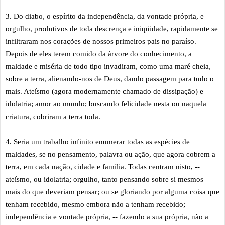
3. Do diabo, o espírito da independência, da vontade própria, e
orgulho, produtivos de toda descrença e iniqüidade, rapidamente se
infiltraram nos corações de nossos primeiros pais no paraíso.
Depois de eles terem comido da árvore do conhecimento, a
maldade e miséria de todo tipo invadiram, como uma maré cheia,
sobre a terra, alienando-nos de Deus, dando passagem para tudo o
mais. Ateísmo (agora modernamente chamado de dissipação) e
idolatria; amor ao mundo; buscando felicidade nesta ou naquela
criatura, cobriram a terra toda.
4. Seria um trabalho infinito enumerar todas as espécies de
maldades, se no pensamento, palavra ou ação, que agora cobrem a
terra, em cada nação, cidade e família. Todas centram nisto, --
ateísmo, ou idolatria; orgulho, tanto pensando sobre si mesmos
mais do que deveriam pensar; ou se gloriando por alguma coisa que
tenham recebido, mesmo embora não a tenham recebido;
independência e vontade própria, -- fazendo a sua própria, não a