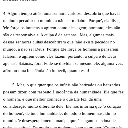
4. Algum tempo atrás, uma senhora caridosa descobriu que havia
nenhum pecador no mundo, a não ser o diabo. 'Porque', ela disse,
'ele força os homens a agirem como eles agem; portanto, eles não
são os responsáveis: A culpa é de satanás'. Mas, algumas mais
dessas senhoras cultas descobriram que 'não existe pecador no
mundo, a não ser Deus! Porque Ele força os homens a pensarem,
falarem, e agirem como eles fazem; portanto, a culpa é de Deus
apenas'. Satanás, fora! Pode-se duvidar, se mesmo ele, alguma vez,
afirmou uma blasfêmia tão imbecil, quanto esta!
5. Mas, o que quer que os infiéis não batizados ou batizados
possam dizer, com respeito à inocência da humanidade, Ele que fez
o homem, e que melhor conhece o que Ele fez, dá uma
consideração muito diferente dele. Ele nos informa que 'o coração
do homem', de toda humanidade, de todo o homem nascido no
mundo, 'é desesperadamente mau'; e que é 'enganoso acima de
todas as coisas'. De modo que podemos bem perguntar, 'Como nós