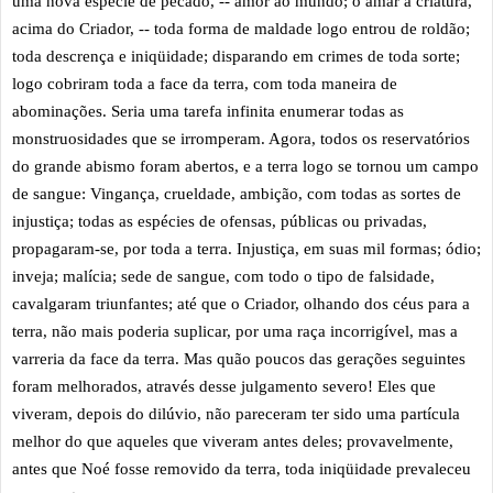
uma nova espécie de pecado, -- amor ao mundo; o amar a criatura,
acima do Criador, -- toda forma de maldade logo entrou de roldão;
toda descrença e iniqüidade; disparando em crimes de toda sorte;
logo cobriram toda a face da terra, com toda maneira de
abominações. Seria uma tarefa infinita enumerar todas as
monstruosidades que se irromperam. Agora, todos os reservatórios
do grande abismo foram abertos, e a terra logo se tornou um campo
de sangue: Vingança, crueldade, ambição, com todas as sortes de
injustiça; todas as espécies de ofensas, públicas ou privadas,
propagaram-se, por toda a terra. Injustiça, em suas mil formas; ódio;
inveja; malícia; sede de sangue, com todo o tipo de falsidade,
cavalgaram triunfantes; até que o Criador, olhando dos céus para a
terra, não mais poderia suplicar, por uma raça incorrigível, mas a
varreria da face da terra. Mas quão poucos das gerações seguintes
foram melhorados, através desse julgamento severo! Eles que
viveram, depois do dilúvio, não pareceram ter sido uma partícula
melhor do que aqueles que viveram antes deles; provavelmente,
antes que Noé fosse removido da terra, toda iniqüidade prevaleceu