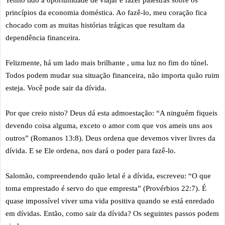
Tenho tido a oportunidade de viajar e fazer palestras sobre os
princípios da economia doméstica. Ao fazê-lo, meu coração fica
chocado com as muitas histórias trágicas que resultam da
dependência financeira.
Felizmente, há um lado mais brilhante , uma luz no fim do túnel.
Todos podem mudar sua situação financeira, não importa quão ruim
esteja. Você pode sair da dívida.
Por que creio nisto? Deus dá esta admoestação: “A ninguém fiqueis
devendo coisa alguma, exceto o amor com que vos ameis uns aos
outros” (Romanos 13:8). Deus ordena que devemos viver livres da
dívida. E se Ele ordena, nos dará o poder para fazê-lo.
Salomão, compreendendo quão letal é a dívida, escreveu: “O que
toma emprestado é servo do que empresta” (Provérbios 22:7). É
quase impossível viver uma vida positiva quando se está enredado
em dívidas. Então, como sair da dívida? Os seguintes passos podem