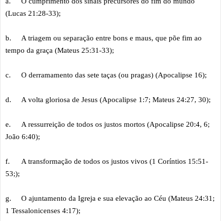
a.
O cumprimento dos sinais precursores do fim do mundo
(Lucas 21:28-33);
b.
A triagem ou separação entre bons e maus, que põe fim ao
tempo da graça (Mateus 25:31-33);
c.
O derramamento das sete taças (ou pragas) (Apocalipse 16);
d.
A volta gloriosa de Jesus (Apocalipse 1:7; Mateus 24:27, 30);
e.
A ressurreição de todos os justos mortos (Apocalipse 20:4, 6;
João 6:40);
f.
A transformação de todos os justos vivos (1 Coríntios 15:51-
53;);
g.
O ajuntamento da Igreja e sua elevação ao Céu (Mateus 24:31;
1 Tessalonicenses 4:17);