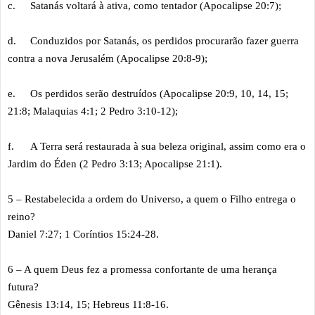
c.
Satanás voltará à ativa, como tentador (Apocalipse 20:7);
d.
Conduzidos por Satanás, os perdidos procurarão fazer guerra
contra a nova Jerusalém (Apocalipse 20:8-9);
e.
Os perdidos serão destruídos (Apocalipse 20:9, 10, 14, 15;
21:8; Malaquias 4:1; 2 Pedro 3:10-12);
f.
A Terra será restaurada à sua beleza original, assim como era o
Jardim do Éden (2 Pedro 3:13; Apocalipse 21:1).
5 – Restabelecida a ordem do Universo, a quem o Filho entrega o
reino?
Daniel 7:27; 1 Coríntios 15:24-28.
6 – A quem Deus fez a promessa confortante de uma herança
futura?
Gênesis 13:14, 15; Hebreus 11:8-16.