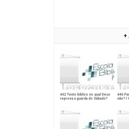
+
442 Texto bíblico no qual Deus
446 Pau
reprova a guarda do Sábado?
não? I 