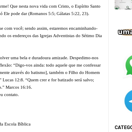
irme! Que nesta nova vida com Cristo, o Espírito Santo
 só Ele pode dar (Romanos 5:5; Gálatas 5:22, 23).
rse com você; sendo assim, estaremos encaminhando-
ndo os endereços das Igrejas Adventistas do Sétimo Dia
volver uma bela e duradoura amizade. Despedimo-nos
eflexão: “Digo-vos ainda: todo aquele que me confessar
amente através do batismo], também o Filho do Homem
” Lucas 12:8. “Quem crer e for batizado será salvo;
o.” Marcos 16:16.
u contato.
a Escola Bíblica
CATEG