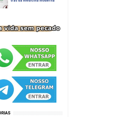
trás da medicina moderna
ORIAS