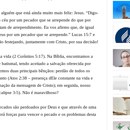
e alguém que está ainda muito mais feliz: Jesus. “Digo-
no céu por um pecador que se arrepende do que por
tam de arrependimento. Eu vos afirmo que, de igual
Deus por um pecador que se arrepende.” Lucas 15:7 e
o festejando, juntamente com Cristo, por sua decisão!
 vida (2 Coríntios 5:17). Na Bíblia, encontramos a
batismal, tendo aceitado a salvação oferecida por
 temos duas principais bênçãos: perdão de todos os
nto (Atos 2:38 – presença dEle constante na vida e
lamação da mensagem de Cristo); em seguida, nosso
calipse 3:5). Não é maravilhoso?
 pecados são perdoados por Deus e que através de uma
erá forças para vencer o pecado e os problemas desta