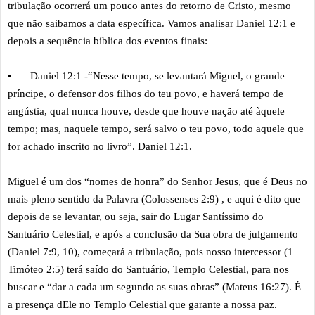
tribulação ocorrerá um pouco antes do retorno de Cristo, mesmo
que não saibamos a data específica. Vamos analisar Daniel 12:1 e
depois a sequência bíblica dos eventos finais:
•
Daniel 12:1 -“Nesse tempo, se levantará Miguel, o grande
príncipe, o defensor dos filhos do teu povo, e haverá tempo de
angústia, qual nunca houve, desde que houve nação até àquele
tempo; mas, naquele tempo, será salvo o teu povo, todo aquele que
for achado inscrito no livro”. Daniel 12:1.
Miguel é um dos “nomes de honra” do Senhor Jesus, que é Deus no
mais pleno sentido da Palavra (Colossenses 2:9) , e aqui é dito que
depois de se levantar, ou seja, sair do Lugar Santíssimo do
Santuário Celestial, e após a conclusão da Sua obra de julgamento
(Daniel 7:9, 10), começará a tribulação, pois nosso intercessor (1
Timóteo 2:5) terá saído do Santuário, Templo Celestial, para nos
buscar e “dar a cada um segundo as suas obras” (Mateus 16:27). É
a presença dEle no Templo Celestial que garante a nossa paz.