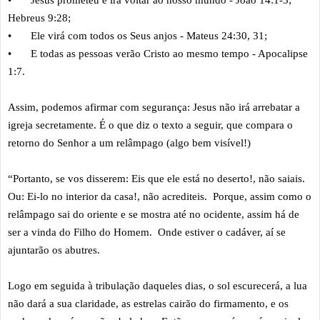
•
Jesus prometeu e irá voltar ao nosso mundo - João 14:1-3;
Hebreus 9:28;
•
Ele virá com todos os Seus anjos - Mateus 24:30, 31;
•
E todas as pessoas verão Cristo ao mesmo tempo - Apocalipse
1:7.
Assim, podemos afirmar com segurança: Jesus não irá arrebatar a
igreja secretamente. É o que diz o texto a seguir, que compara o
retorno do Senhor a um relâmpago (algo bem visível!)
“Portanto, se vos disserem: Eis que ele está no deserto!, não saiais.
Ou: Ei-lo no interior da casa!, não acrediteis. Porque, assim como o
relâmpago sai do oriente e se mostra até no ocidente, assim há de
ser a vinda do Filho do Homem. Onde estiver o cadáver, aí se
ajuntarão os abutres.
Logo em seguida à tribulação daqueles dias, o sol escurecerá, a lua
não dará a sua claridade, as estrelas cairão do firmamento, e os