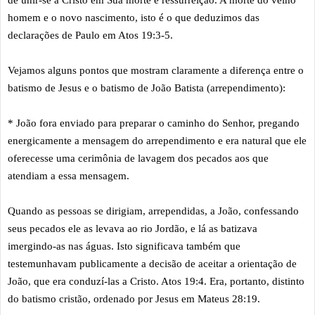
de unir-se a Cristo em Sua morte e ressurreição. A morte do velho
homem e o novo nascimento, isto é o que deduzimos das
declarações de Paulo em Atos 19:3-5.
Vejamos alguns pontos que mostram claramente a diferença entre o
batismo de Jesus e o batismo de João Batista (arrependimento):
* João fora enviado para preparar o caminho do Senhor, pregando
energicamente a mensagem do arrependimento e era natural que ele
oferecesse uma cerimônia de lavagem dos pecados aos que
atendiam a essa mensagem.
Quando as pessoas se dirigiam, arrependidas, a João, confessando
seus pecados ele as levava ao rio Jordão, e lá as batizava
imergindo-as nas águas. Isto significava também que
testemunhavam publicamente a decisão de aceitar a orientação de
João, que era conduzí-las a Cristo. Atos 19:4. Era, portanto, distinto
do batismo cristão, ordenado por Jesus em Mateus 28:19.