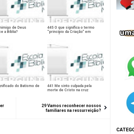
inimigo de Deus
445 O que significa o termo
e a Bíblia?
“princípio da Criação” em
Apocalipse 3:14?
gnificado do Batismo de
441 Me sinto culpada pela
morte de Cristo na cruz
er
29 Vamos reconhecer nossos
familiares na ressurreição?
CATEG