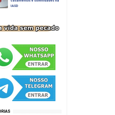
casamentos e solenidades na
IASD
ORIAS