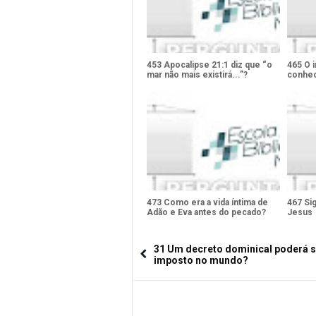
453 Apocalipse 21:1 diz que “o
465 O 
mar não mais existirá...”?
conhec
473 Como era a vida íntima de
467 Si
Adão e Eva antes do pecado?
Jesus
31 Um decreto dominical poderá s
imposto no mundo?