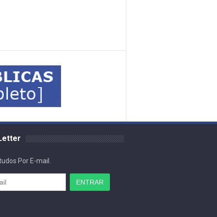
etter
udos Por E-mail.