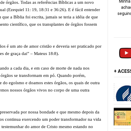
Minha 
 de órgãos. Todas as referências Bíblicas a um novo
achad
ual (Ezequiel 11: 19, 18:31 e 36:26). E é fácil entender
seguind
que a Bíblia foi escrita, jamais se teria a idéia de que
nto científico, que os transplantes de órgãos fossem
s é um ato de amor cristão e deveria ser praticado por
es de graça dai” – Mateus 18:8).
rando a cada dia, e em caso de morte de nada nos
+ ACE
s órgãos se transformam em pó. Quando porém,
e do egoísmo e doamos estes órgãos, os quais de outra
emos nossos órgãos vivos no corpo de uma outra
 preservada por nossa bondade e que mesmo depois da
atos continua exercendo um poder transformador na vida
a testemunhar do amor de Cristo mesmo estando no