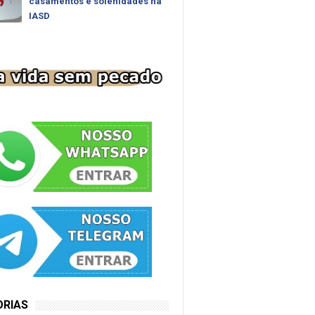
casamentos e solenidades na
IASD
ORIAS