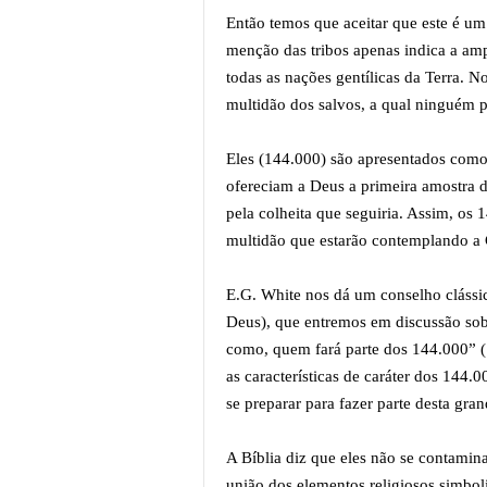
Então temos que aceitar que este é um
menção das tribos apenas indica a amp
todas as nações gentílicas da Terra. N
multidão dos salvos, a qual ninguém p
Eles (144.000) são apresentados como s
ofereciam a Deus a primeira amostra d
pela colheita que seguiria. Assim, o
multidão que estarão contemplando a C
E.G. White nos dá um conselho clássic
Deus), que entremos em discussão sobr
como, quem fará parte dos 144.000” (
as características de caráter dos 144.
se preparar para fazer parte desta gra
A Bíblia diz que eles não se contami
união dos elementos religiosos simbol