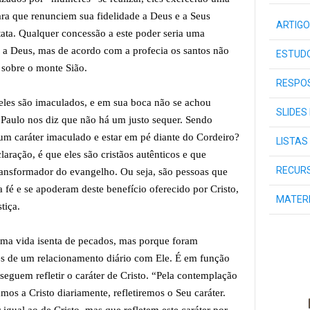
para que renunciem sua fidelidade a Deus e a Seus
ARTIGO
ata. Qualquer concessão a este poder seria uma
o a Deus, mas de acordo com a profecia os santos não
ESTUDO
 sobre o monte Sião.
RESPOS
e eles são imaculados, e em sua boca não se achou
SLIDES
ulo nos diz que não há um justo sequer. Sendo
um caráter imaculado e estar em pé diante do Cordeiro?
LISTAS
ração, é que eles são cristãos autênticos e que
RECURS
ransformador do evangelho. Ou seja, são pessoas que
 fé e se apoderam deste benefício oferecido por Cristo,
MATER
stiça.
ma vida isenta de pecados, mas porque foram
avés de um relacionamento diário com Ele. É em função
eguem refletir o caráter de Cristo. “Pela contemplação
os a Cristo diariamente, refletiremos o Seu caráter.