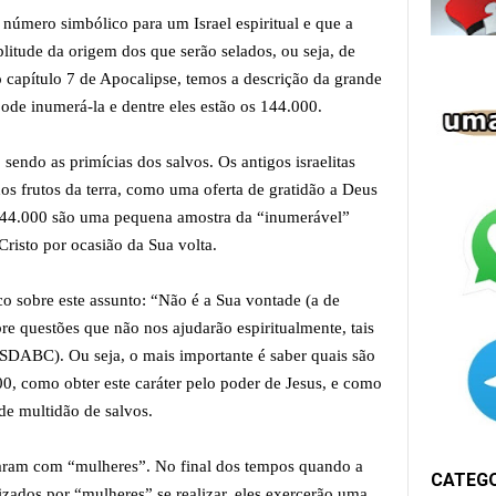
 número simbólico para um Israel espiritual e que a
litude da origem dos que serão selados, ou seja, de
o capítulo 7 de Apocalipse, temos a descrição da grande
ode inumerá-la e dentre eles estão os 144.000.
endo as primícias dos salvos. Os antigos israelitas
os frutos da terra, como uma oferta de gratidão a Deus
s 144.000 são uma pequena amostra da “inumerável”
risto por ocasião da Sua volta.
o sobre este assunto: “Não é a Sua vontade (a de
e questões que não nos ajudarão espiritualmente, tais
SDABC). Ou seja, o mais importante é saber quais são
000, como obter este caráter pelo poder de Jesus, e como
nde multidão de salvos.
naram com “mulheres”. No final dos tempos quando a
CATEG
izados por “mulheres” se realizar, eles exercerão uma