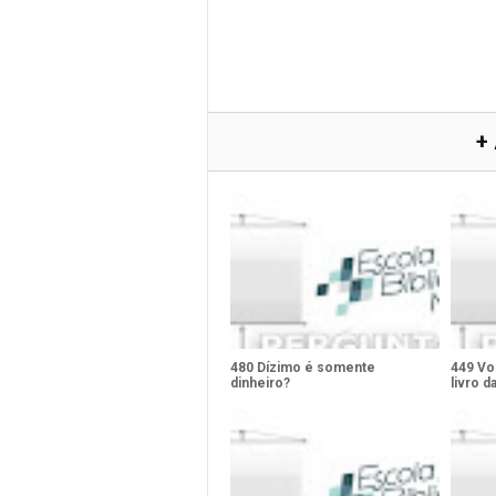
+
480 Dízimo é somente
449 Vo
dinheiro?
livro d