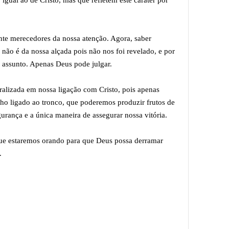
igual ao de Cristo, mas que refletem este caráter por
nte merecedores da nossa atenção. Agora, saber
 não é da nossa alçada pois não nos foi revelado, e por
e assunto. Apenas Deus pode julgar.
ralizada em nossa ligação com Cristo, pois apenas
o ligado ao tronco, que poderemos produzir frutos de
egurança e a única maneira de assegurar nossa vitória.
que estaremos orando para que Deus possa derramar
.