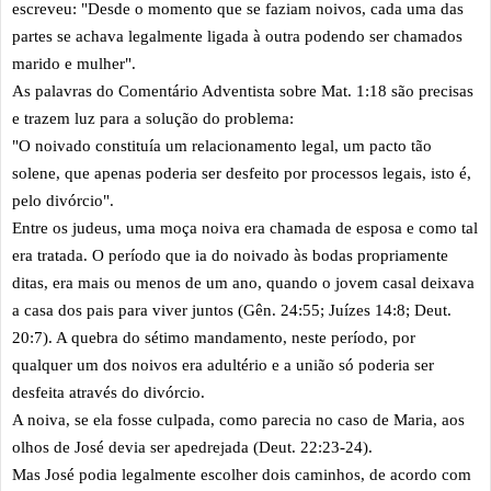
escreveu: "Desde o momento que se faziam noivos, cada uma das
partes se achava legalmente ligada à outra podendo ser chamados
marido e mulher".
As palavras do Comentário Adventista sobre Mat. 1:18 são precisas
e trazem luz para a solução do problema:
"O noivado constituía um relacionamento legal, um pacto tão
solene, que apenas poderia ser desfeito por processos legais, isto é,
pelo divórcio".
Entre os judeus, uma moça noiva era chamada de esposa e como tal
era tratada. O período que ia do noivado às bodas propriamente
ditas, era mais ou menos de um ano, quando o jovem casal deixava
a casa dos pais para viver juntos (Gên. 24:55; Juízes 14:8; Deut.
20:7). A quebra do sétimo mandamento, neste período, por
qualquer um dos noivos era adultério e a união só poderia ser
desfeita através do divórcio.
A noiva, se ela fosse culpada, como parecia no caso de Maria, aos
olhos de José devia ser apedrejada (Deut. 22:23-24).
Mas José podia legalmente escolher dois caminhos, de acordo com