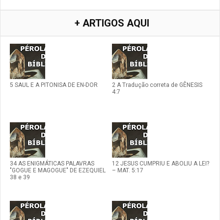
+ ARTIGOS AQUI
5 SAUL E A PITONISA DE EN-DOR
2 A Tradução correta de GÊNESIS
4:7
34 AS ENIGMÁTICAS PALAVRAS
12 JESUS CUMPRIU E ABOLIU A LEI?
"GOGUE E MAGOGUE" DE EZEQUIEL
– MAT. 5:17
38 e 39