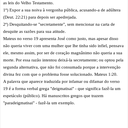
as leis do Velho Testamento.
1º) Expor a sua noiva à vergonha pública, acusando-a de adúltera
(Deut. 22:21) para depois ser apedrejada.
2º) Desquitando-se "secretamente", sem mencionar na carta de
desquite as razões para sua atitude.
Mateus no verso 19 apresenta José como justo, mas apesar disso
não queria viver com uma mulher que lhe tinha sido infiel, pensava
ele, mesmo assim, por ser de coração magnânimo não queria a sua
morte. Por essa razão intentou deixá-la secretamente; ou optou pela
segunda alternativa, que não foi consumada porque a intervenção
divina fez com que o problema fosse solucionado. Mateus 1:20.
A palavra que aparece traduzida por infamar ou difamar do verso
19 é a forma verbal grega "deigmatisai" - que significa fazê-la um
espetáculo (público). Há manuscritos gregos que trazem
"paradeigmatisai" - fazê-la um exemplo.