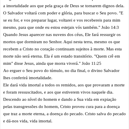
a imortalidade aos que pela graça de Deus se tornarem dignos dela.
O Salvador voltará com poder e glória, para buscar o Seu povo. "E
se eu for, e vos preparar lugar, voltarei e vos recebereis para mim
mesmo, para que onde eu estou estejais vós também." João 14:3
Quando Jesus aparecer nas nuvens dos céus, Ele fará ressurgir os
mortos que dormiram no Senhor. Aqui nesta terra, mesmo os que
recebem a Cristo no coração continuam sujeitos à morte. Mas esta
morte não será eterna. Ela é um estado transitório. "Quem crê em
mim" disse Jesus, ainda que morra viverá." João 11:25
Ao erguer o Seu povo do túmulo, no dia final, o divino Salvador
lhes conferirá imortalidade.
Ele dará vida imortal a todos os remidos, aos que provaram a morte
e foram ressuscitados, e aos que estiverem vivos naquele dia.
Descendo ao nível do homem e dando a Sua vida em expiação
pelas transgressões do homem, Cristo proveu cura para a doença
que traz a morte eterna, a doença do pecado. Cristo salva do pecado
e dá-nos vida, vida imortal.