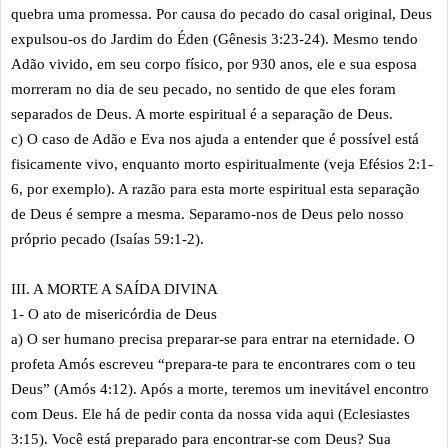
quebra uma promessa. Por causa do pecado do casal original, Deus
expulsou-os do Jardim do Éden (Gênesis 3:23-24). Mesmo tendo
Adão vivido, em seu corpo físico, por 930 anos, ele e sua esposa
morreram no dia de seu pecado, no sentido de que eles foram
separados de Deus. A morte espiritual é a separação de Deus.
c) O caso de Adão e Eva nos ajuda a entender que é possível está
fisicamente vivo, enquanto morto espiritualmente (veja Efésios 2:1-
6, por exemplo). A razão para esta morte espiritual esta separação
de Deus é sempre a mesma. Separamo-nos de Deus pelo nosso
próprio pecado (Isaías 59:1-2).
III. A MORTE A SAÍDA DIVINA
1- O ato de misericórdia de Deus
a) O ser humano precisa preparar-se para entrar na eternidade. O
profeta Amós escreveu “prepara-te para te encontrares com o teu
Deus” (Amós 4:12). Após a morte, teremos um inevitável encontro
com Deus. Ele há de pedir conta da nossa vida aqui (Eclesiastes
3:15). Você está preparado para encontrar-se com Deus? Sua