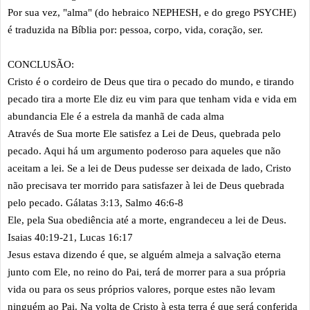
Por sua vez, "alma" (do hebraico NEPHESH, e do grego PSYCHE)
é traduzida na Bíblia por: pessoa, corpo, vida, coração, ser.
CONCLUSÃO:
Cristo é o cordeiro de Deus que tira o pecado do mundo, e tirando
pecado tira a morte Ele diz eu vim para que tenham vida e vida em
abundancia Ele é a estrela da manhã de cada alma
Através de Sua morte Ele satisfez a Lei de Deus, quebrada pelo
pecado. Aqui há um argumento poderoso para aqueles que não
aceitam a lei. Se a lei de Deus pudesse ser deixada de lado, Cristo
não precisava ter morrido para satisfazer à lei de Deus quebrada
pelo pecado. Gálatas 3:13, Salmo 46:6-8
Ele, pela Sua obediência até a morte, engrandeceu a lei de Deus.
Isaias 40:19-21, Lucas 16:17
Jesus estava dizendo é que, se alguém almeja a salvação eterna
junto com Ele, no reino do Pai, terá de morrer para a sua própria
vida ou para os seus próprios valores, porque estes não levam
ninguém ao Pai. Na volta de Cristo à esta terra é que será conferida