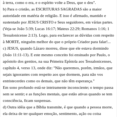
à terra, como o era, e o espírito volte a Deus, que o deu".
b) Para o cristão, as ESCRITURAS SAGRADAS são a maior
autoridade em matéria de religião. E isso é afirmado, mantido e
sustentado por JESUS CRISTO e Seus seguidores, em várias partes.
(Veja-se João 5:39; Lucas 16:17; Mateus 22:29; Romanos 1:16; 1
Tessalonicense 2:13). Logo, para esclarecer as dúvidas com respeito
à MORTE, ninguém melhor do que o próprio Criador para falar!...
c) JESUS, quando Lázaro morreu, disse que ele estava dormindo
(João 11:11-13). E este mesmo conceito foi ensinado por Paulo, o
apóstolo dos gentios, na sua Primeira Epístola aos Tessalonicenses,
capítulo 4, verso 13, onde diz: "Não queremos, porém, irmãos, que
sejais ignorantes com respeito aos que dormem, para não vos
entristecerdes como os demais, que não têm esperança."
Em sono profundo está-se inteiramente inconsciente; o tempo passa
sem se sentir; e as funções mentais, que estão ativas quando se tem
consciência, ficam suspensas.
d) Outra idéia que a Bíblia transmite, é que quando a pessoa morre,
ela deixa de ter qualquer emoção, sentimento, ação ou coisa