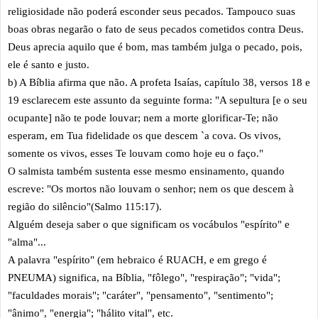
religiosidade não poderá esconder seus pecados. Tampouco suas
boas obras negarão o fato de seus pecados cometidos contra Deus.
Deus aprecia aquilo que é bom, mas também julga o pecado, pois,
ele é santo e justo.
b) A Bíblia afirma que não. A profeta Isaías, capítulo 38, versos 18 e
19 esclarecem este assunto da seguinte forma: "A sepultura [e o seu
ocupante] não te pode louvar; nem a morte glorificar-Te; não
esperam, em Tua fidelidade os que descem `a cova. Os vivos,
somente os vivos, esses Te louvam como hoje eu o faço."
O salmista também sustenta esse mesmo ensinamento, quando
escreve: "Os mortos não louvam o senhor; nem os que descem à
região do silêncio"(Salmo 115:17).
Alguém deseja saber o que significam os vocábulos "espírito" e
"alma"...
A palavra "espírito" (em hebraico é RUACH, e em grego é
PNEUMA) significa, na Bíblia, "fôlego", "respiração"; "vida";
"faculdades morais"; "caráter", "pensamento", "sentimento";
"ânimo", "energia"; "hálito vital", etc.