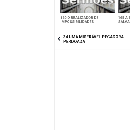
160 O REALIZADOR DE
165 A
IMPOSSIBILIDADES
SALV
34 UMA MISERÁVEL PECADORA
PERDOADA