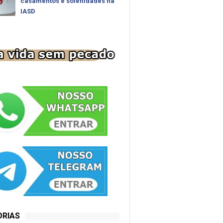
casamentos e solenidades na
IASD
ORIAS