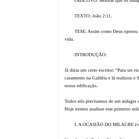
OBJETIVO: Mostrar que os milagr
TEXTO: João 2:11.
TESE: Assim como Deus operou mi
vida.
INTRODUÇÃO:
Já dizia um certo escritor: “Para ser re
casamento na Galiléia e lá realizou o 
nossa edificação.
Todos nós precisamos de um milagre e
Hoje iremos analisar este primeiro mi
I. A OCASIÃO DO MILAGRE (vss