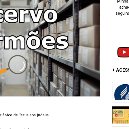
Minha 
achad
seguind
+ ACE
ânico de Jesus aos judeus.