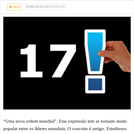
SERMOES ESCATOLOGICOS
TAGS
“Uma nova ordem mundial”. Esta expressão tem se tornado muito
popular entre os líderes mundiais. O conceito é antigo. Estudiosos