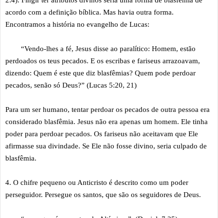
2:4). Fingir ter atributos divinos seria uma forma de blasfêmia de
acordo com a definição bíblica. Mas havia outra forma.
Encontramos a história no evangelho de Lucas:
“Vendo-lhes a fé, Jesus disse ao paralítico: Homem, estão
perdoados os teus pecados. E os escribas e fariseus arrazoavam,
dizendo: Quem é este que diz blasfêmias? Quem pode perdoar
pecados, senão só Deus?” (Lucas 5:20, 21)
Para um ser humano, tentar perdoar os pecados de outra pessoa era
considerado blasfêmia. Jesus não era apenas um homem. Ele tinha
poder para perdoar pecados. Os fariseus não aceitavam que Ele
afirmasse sua divindade. Se Ele não fosse divino, seria culpado de
blasfêmia.
4. O chifre pequeno ou Anticristo é descrito como um poder
perseguidor. Persegue os santos, que são os seguidores de Deus.