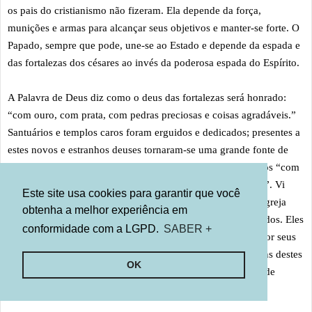
os pais do cristianismo não fizeram. Ela depende da força,
munições e armas para alcançar seus objetivos e manter-se forte. O
Papado, sempre que pode, une-se ao Estado e depende da espada e
das fortalezas dos césares ao invés da poderosa espada do Espírito.
A Palavra de Deus diz como o deus das fortalezas será honrado:
“com ouro, com prata, com pedras preciosas e coisas agradáveis.”
Santuários e templos caros foram erguidos e dedicados; presentes a
estes novos e estranhos deuses tornaram-se uma grande fonte de
renda para a igreja. Estes deuses eram, e ainda são, honrados “com
ouro, com prata, com pedras preciosas e cousas agradáveis”. Vi
Este site usa cookies para garantir que você
pobres na América do Sul pagarem mais do que podiam à igreja
obtenha a melhor experiência em
para terem suas consciências limpas e seus pecados perdoados. Eles
conformidade com a LGPD.
SABER +
dão aos padres grande parte de seu salário para que orem por seus
queridos já mortos que estão no purgatório. Enquanto alguns destes
OK
pobres passam fome, eles estão patrocinando a construção de
catedrais cheias de imagens de ouro e prata.