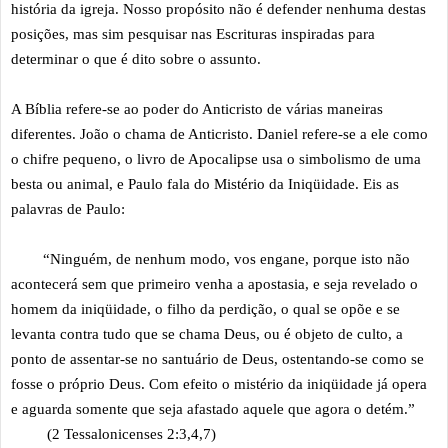
história da igreja. Nosso propósito não é defender nenhuma destas
posições, mas sim pesquisar nas Escrituras inspiradas para
determinar o que é dito sobre o assunto.
A Bíblia refere-se ao poder do Anticristo de várias maneiras
diferentes. João o chama de Anticristo. Daniel refere-se a ele como
o chifre pequeno, o livro de Apocalipse usa o simbolismo de uma
besta ou animal, e Paulo fala do Mistério da Iniqüidade. Eis as
palavras de Paulo:
“Ninguém, de nenhum modo, vos engane, porque isto não
acontecerá sem que primeiro venha a apostasia, e seja revelado o
homem da iniqüidade, o filho da perdição, o qual se opõe e se
levanta contra tudo que se chama Deus, ou é objeto de culto, a
ponto de assentar-se no santuário de Deus, ostentando-se como se
fosse o próprio Deus. Com efeito o mistério da iniqüidade já opera
e aguarda somente que seja afastado aquele que agora o detém.”
(2 Tessalonicenses 2:3,4,7)