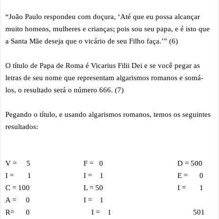
“João Paulo respondeu com doçura, ‘Até que eu possa alcançar
muito homens, mulheres e crianças; pois sou seu papa, e é isto que
a Santa Mãe deseja que o vicário de seu Filho faça.’” (6)
O título de Papa de Roma é Vicarius Filii Dei e se você pegar as
letras de seu nome que representam algarismos romanos e somá-
los, o resultado será o número 666. (7)
Pegando o título, e usando algarismos romanos, temos os seguintes
resultados:
V = 5
F = 0
D = 500
I = 1
I = 1
E = 0
C = 100
L = 50
I = 1
A = 0
I = 1
R= 0
I = 1
501