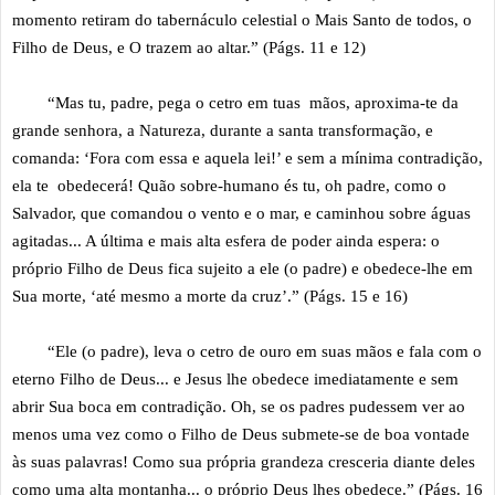
momento retiram do tabernáculo celestial o Mais Santo de todos, o
Filho de Deus, e O trazem ao altar.” (Págs. 11 e 12)
“Mas tu, padre, pega o cetro em tuas mãos, aproxima-te da
grande senhora, a Natureza, durante a santa transformação, e
comanda: ‘Fora com essa e aquela lei!’ e sem a mínima contradição,
ela te obedecerá! Quão sobre-humano és tu, oh padre, como o
Salvador, que comandou o vento e o mar, e caminhou sobre águas
agitadas... A última e mais alta esfera de poder ainda espera: o
próprio Filho de Deus fica sujeito a ele (o padre) e obedece-lhe em
Sua morte, ‘até mesmo a morte da cruz’.” (Págs. 15 e 16)
“Ele (o padre), leva o cetro de ouro em suas mãos e fala com o
eterno Filho de Deus... e Jesus lhe obedece imediatamente e sem
abrir Sua boca em contradição. Oh, se os padres pudessem ver ao
menos uma vez como o Filho de Deus submete-se de boa vontade
às suas palavras! Como sua própria grandeza cresceria diante deles
como uma alta montanha... o próprio Deus lhes obedece.” (Págs. 16