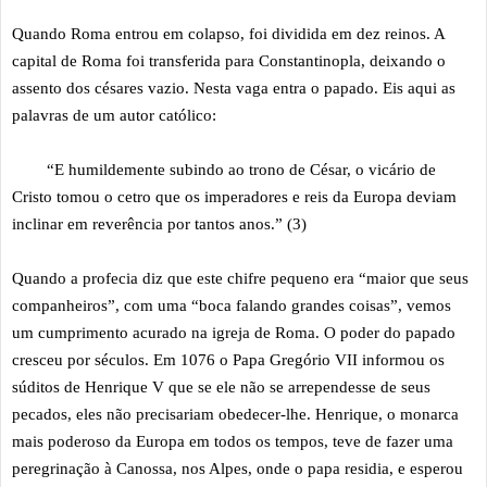
Quando Roma entrou em colapso, foi dividida em dez reinos. A
capital de Roma foi transferida para Constantinopla, deixando o
assento dos césares vazio. Nesta vaga entra o papado. Eis aqui as
palavras de um autor católico:
“E humildemente subindo ao trono de César, o vicário de
Cristo tomou o cetro que os imperadores e reis da Europa deviam
inclinar em reverência por tantos anos.” (3)
Quando a profecia diz que este chifre pequeno era “maior que seus
companheiros”, com uma “boca falando grandes coisas”, vemos
um cumprimento acurado na igreja de Roma. O poder do papado
cresceu por séculos. Em 1076 o Papa Gregório VII informou os
súditos de Henrique V que se ele não se arrependesse de seus
pecados, eles não precisariam obedecer-lhe. Henrique, o monarca
mais poderoso da Europa em todos os tempos, teve de fazer uma
peregrinação à Canossa, nos Alpes, onde o papa residia, e esperou