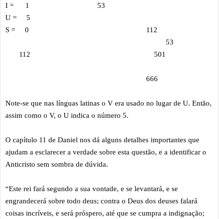
I = 1
53
U = 5
S = 0
112
53
112
501
666
Note-se que nas línguas latinas o V era usado no lugar de U. Então,
assim como o V, o U indica o número 5.
O capítulo 11 de Daniel nos dá alguns detalhes importantes que
ajudam a esclarecer a verdade sobre esta questão, e a identificar o
Anticristo sem sombra de dúvida.
“Este rei fará segundo a sua vontade, e se levantará, e se
engrandecerá sobre todo deus; contra o Deus dos deuses falará
coisas incríveis, e será próspero, até que se cumpra a indignação;