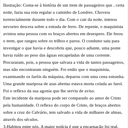
Ilustração: Conta-se à história de um trem de passageiros que , certa
noite, fazia sua rota regular a caminho de Londres. Chovera
torrencialmente durante todo o dia. Com o cair da noite, intenso
nevoeiro descera sobre a estrada de ferro. De repente, o maquinista
avistou uma pessoa com os braços abertos em desespero. Ele freou
o trem, que rangeu sobre os trilhos e parou. O condutor saiu para
investigar o que havia e descobriu que, pouco adiante, uma ponte
havia ruído ao peso das águas encapeladas de uma corrente.
Procuraram, pois, a pessoa que salvara a vida de tantos passageiros,
mas não encontraram ninguém. Foi então que o maquinista,
examinando os faróis da máquina, deparou com uma cena estranha.
Uma grande mariposa de asas abertas estava morta colada ao farol.
Foi o reflexo da sua agonia que lhe serviu de aviso.
Este incidente da mariposa pode ser comparado ao amor de Cristo
pela humanidade. O reflexo do corpo de Cristo, de braços abertos
sobre a cruz do Calvário, tem salvado a vida de milhares de almas,
através dos séculos.
3-Habitou entre nós. A maior notícia é que a encarnação foi real,