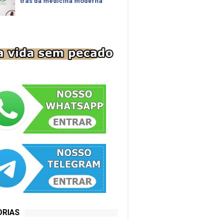
trás da medicina moderna
ORIAS