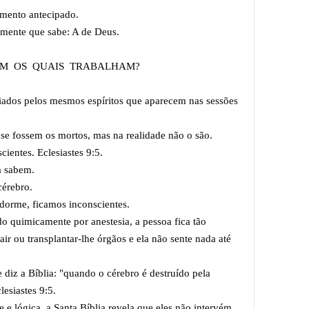
imento antecipado.
 mente que sabe: A de Deus.
COM OS QUAIS TRABALHAM?
iados pelos mesmos espíritos que aparecem nas sessões
 se fossem os mortos, mas na realidade não o são.
cientes. Eclesiastes 9:5.
a sabem.
cérebro.
 dorme, ficamos inconscientes.
 quimicamente por anestesia, a pessoa fica tão
ir ou transplantar-lhe órgãos e ela não sente nada até
e diz a Bíblia: "quando o cérebro é destruído pela
lesiastes 9:5.
 e lógica, a Santa Bíblia revela que eles não intervém