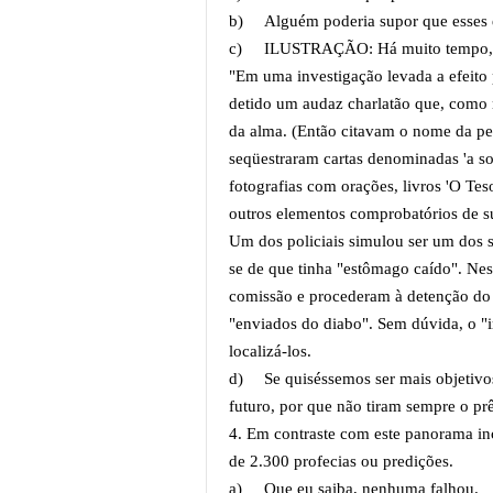
b)
Alguém poderia supor que esses 
c)
ILUSTRAÇÃO: Há muito tempo, lí
"Em uma investigação levada a efeito 
detido um audaz charlatão que, como 
da alma. (Então citavam o nome da pe
seqüestraram cartas denominadas 'a sor
fotografias com orações, livros 'O Tes
outros elementos comprobatórios de s
Um dos policiais simulou ser um dos se
se de que tinha "estômago caído". Ne
comissão e procederam à detenção do c
"enviados do diabo". Sem dúvida, o "
localizá-los.
d)
Se quiséssemos ser mais objetiv
futuro, por que não tiram sempre o pr
4. Em contraste com este panorama inc
de 2.300 profecias ou predições.
a)
Que eu saiba, nenhuma falhou.