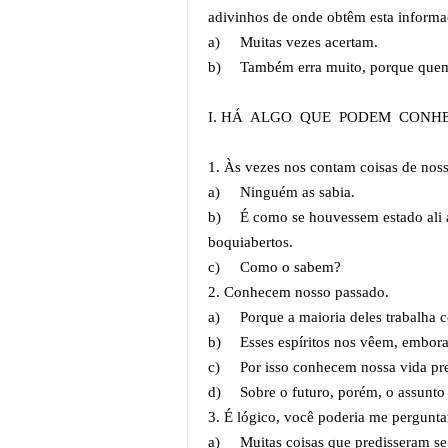
adivinhos de onde obtêm esta inform
a)
Muitas vezes acertam.
b)
Também erra muito, porque quem
I. HÁ ALGO QUE PODEM CONH
1. Às vezes nos contam coisas de noss
a)
Ninguém as sabia.
b)
É como se houvessem estado ali a
boquiabertos.
c)
Como o sabem?
2. Conhecem nosso passado.
a)
Porque a maioria deles trabalha 
b)
Esses espíritos nos vêem, embor
c)
Por isso conhecem nossa vida pr
d)
Sobre o futuro, porém, o assunto 
3. É lógico, você poderia me pergunt
a)
Muitas coisas que predisseram s