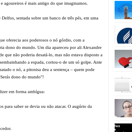
 e agoureiros é mais antigo do que imaginamos.
e Delfos, sentada sobre um banco de três pés, em uma
que oferecia aos poderosos o nó górdio, com a
ria dono do mundo. Um dia apareceu por ali Alexandre
de que não poderia desatá-lo, mas não estava disposto a
sembainhando a espada, cortou-o de um só golpe. Ante
esatado o nó, a pitonisa deu a sentença – quem pode
 "Serás dono do mundo"!
dizer em forma ambígua:
os para saber se devia ou não atacar. O augúrio da
ncedor.