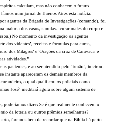
espíritos calculam, mas não conhecem o futuro.
amos num jornal de Buenos Aires esta notícia:
por agentes da Brigada de Investigações (comando), foi
na maioria dos casos, simulava curar males do corpo e
ssoa.) No momento da investigação os agentes
te dos videntes', receitas e fórmulas para curas,
ouro dos Milagres' e 'Orações da cruz de Caravaca' e
uas atividades."
us pacientes, e ao ser atendido pelo "irmão", inteirou-
sse instante apareceram os demais membros da
urandeiro, o qual qualificou os policiais como
irmão José" meditará agora sobre algum sistema de
os, poderíamos dizer: Se é que realmente conhecem o
êmio da loteria ou outros prêmios semelhantes?
erto, faremos bem de recordar que na Bíblia há perto