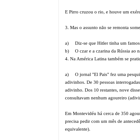
E Pirro cruzou o rio, e houve um exérc
3. Mas o assunto não se remonta some
a)
Diz-se que Hitler tinha um fam
b)
O czar e a czarina da Rússia ao 
4. Na América Latina também se prat
a)
O jornal "El Pais" fez uma pesqui
adivinhos. De 30 pessoas interrogada
adivinho. Dos 10 restantes, nove dis
consultavam nenhum agoureiro (adivi
Em Montevidéu há cerca de 350 agoure
precisa pedir com um mês de antecedê
equivalente).