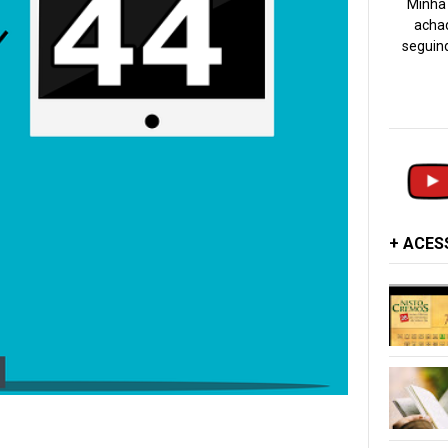
Minha 
achad
seguind
+ ACE