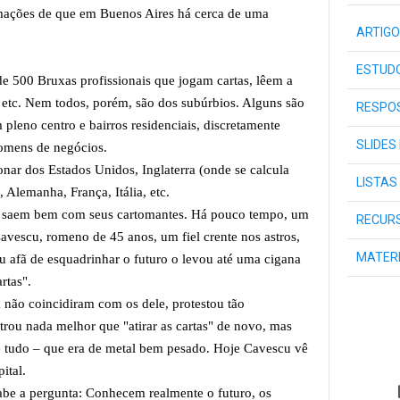
ormações de que em Buenos Aires há cerca de uma
ARTIGO
ESTUDO
e 500 Bruxas profissionais que jogam cartas, lêem a
etc. Nem todos, porém, são dos subúrbios. Alguns são
RESPOS
 pleno centro e bairros residenciais, discretamente
SLIDES
 homens de negócios.
ar dos Estados Unidos, Inglaterra (onde se calcula
LISTAS
 Alemanha, França, Itália, etc.
e saem bem com seus cartomantes. Há pouco tempo, um
RECURS
Cavescu, romeno de 45 anos, um fiel crente nos astros,
MATER
eu afã de esquadrinhar o futuro o levou até uma cigana
artas".
 não coincidiram com os dele, protestou tão
rou nada melhor que "atirar as cartas" de novo, mas
 e tudo – que era de metal bem pesado. Hoje Cavescu vê
pital.
abe a pergunta: Conhecem realmente o futuro, os