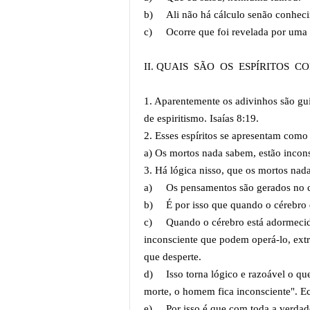
b)
Ali não há cálculo senão conhec
c)
Ocorre que foi revelada por uma
II. QUAIS SÃO OS ESPÍRITOS 
1. Aparentemente os adivinhos são gu
de espiritismo. Isaías 8:19.
2. Esses espíritos se apresentam como
a) Os mortos nada sabem, estão incons
3. Há lógica nisso, que os mortos nad
a)
Os pensamentos são gerados no 
b)
É por isso que quando o cérebro
c)
Quando o cérebro está adormecido
inconsciente que podem operá-lo, extra
que desperte.
d)
Isso torna lógico e razoável o qu
morte, o homem fica inconsciente". Ec
e)
Por isso é que com toda a verdade