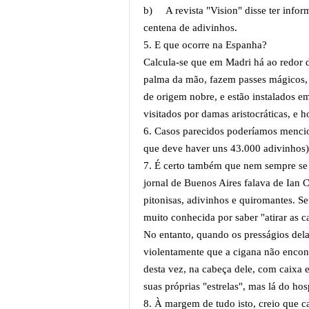
b)
A revista "Vision" disse ter inf
centena de adivinhos.
5. E que ocorre na Espanha?
Calcula-se que em Madri há ao redor d
palma da mão, fazem passes mágicos, 
de origem nobre, e estão instalados em
visitados por damas aristocráticas, e
6. Casos parecidos poderíamos mencion
que deve haver uns 43.000 adivinhos),
7. É certo também que nem sempre s
jornal de Buenos Aires falava de Ian 
pitonisas, adivinhos e quiromantes. S
muito conhecida por saber "atirar as c
No entanto, quando os presságios dela
violentamente que a cigana não encont
desta vez, na cabeça dele, com caixa
suas próprias "estrelas", mas lá do hos
8. À margem de tudo isto, creio que c