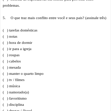
problemas.
5.
O que traz mais conflito entre você e seus pais? (assinale três)
( ) tarefas domésticas
( ) notas
( ) hora de dormir
( ) ir para a igreja
( ) roupas
( ) cabelos
( ) mesada
( ) manter o quarto limpo
( ) tv / filmes
( ) música
( ) namorado(a)
( ) favoritismo
( ) disciplina
( ) drogas / álcool