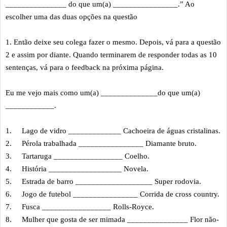
_______________ do que um(a) ________________.” Ao
escolher uma das duas opções na questão
1. Então deixe seu colega fazer o mesmo. Depois, vá para a questão
2 e assim por diante. Quando terminarem de responder todas as 10
sentenças, vá para o feedback na próxima página.
Eu me vejo mais como um(a) ______________do que um(a)
____________.
1.
Lago de vidro _____________ Cachoeira de águas cristalinas.
2.
Pérola trabalhada ________________ Diamante bruto.
3.
Tartaruga _________________ Coelho.
4.
História __________________ Novela.
5.
Estrada de barro ___________________ Super rodovia.
6.
Jogo de futebol ________________ Corrida de cross country.
7.
Fusca _________________ Rolls-Royce.
8.
Mulher que gosta de ser mimada _______________ Flor não-