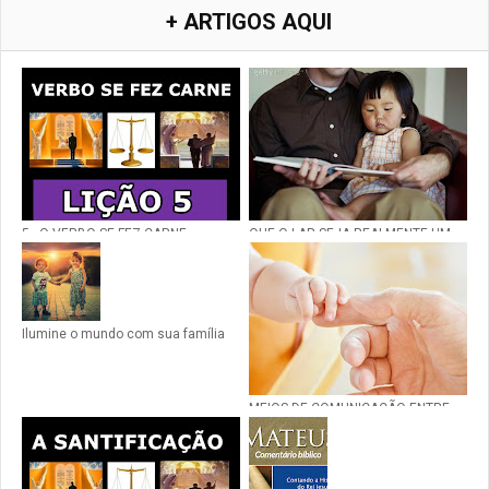
+ ARTIGOS AQUI
5 - O VERBO SE FEZ CARNE
QUE O LAR SEJA REALMENTE UM
LAR
Ilumine o mundo com sua família
MEIOS DE COMUNICAÇÃO ENTRE
DEUS E O HOMEM